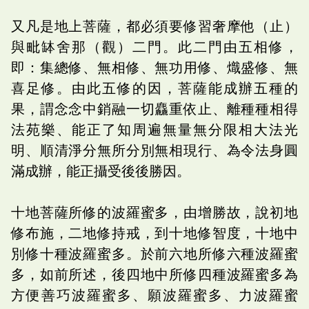
又凡是地上菩薩，都必須要修習奢摩他（止）
與毗缽舍那（觀）二門。此二門由五相修，
即：集總修、無相修、無功用修、熾盛修、無
喜足修。由此五修的因，菩薩能成辦五種的
果，謂念念中銷融一切麤重依止、離種種相得
法苑樂、能正了知周遍無量無分限相大法光
明、順清淨分無所分別無相現行、為令法身圓
滿成辦，能正攝受後後勝因。
十地菩薩所修的波羅蜜多，由增勝故，說初地
修布施，二地修持戒，到十地修智度，十地中
別修十種波羅蜜多。於前六地所修六種波羅蜜
多，如前所述，後四地中所修四種波羅蜜多為
方便善巧波羅蜜多、願波羅蜜多、力波羅蜜