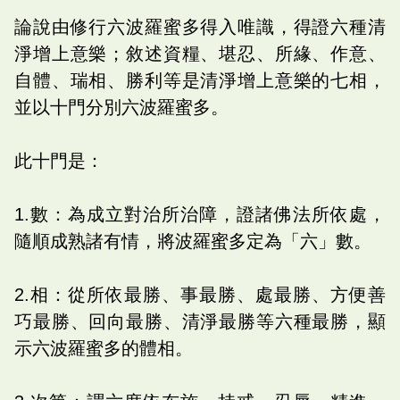
論說由修行六波羅蜜多得入唯識，得證六種清
淨增上意樂；敘述資糧、堪忍、所緣、作意、
自體、瑞相、勝利等是清淨增上意樂的七相，
並以十門分別六波羅蜜多。
此十門是：
1.數：為成立對治所治障，證諸佛法所依處，
隨順成熟諸有情，將波羅蜜多定為「六」數。
2.相：從所依最勝、事最勝、處最勝、方便善
巧最勝、回向最勝、清淨最勝等六種最勝，顯
示六波羅蜜多的體相。