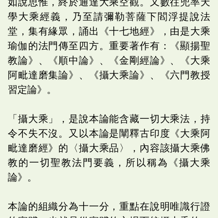
如說思惟，終於通達大乘空觀。又數往兜率天
學大乘經義，乃至請彌勒菩薩下閻浮提說法
堂，集有緣眾，誦出《十七地經》，由是大乘
瑜伽的法門傳至四方。重要著作有：《顯揚聖
教論》、《順中論》、《金剛經論》、《大乘
阿毗達磨集論》、《攝大乘論》、《六門教授
習定論》。
「攝大乘」，是說本論能含藏一切大乘法，持
令不失不沒。又以本論是闡釋古印度《大乘阿
毗達磨經》的〈攝大乘品〉，內容該攝大乘佛
教的一切聖教法門要義，所以稱為《攝大乘
論》。
本論的組織分為十一分，重點在說明唯識行證