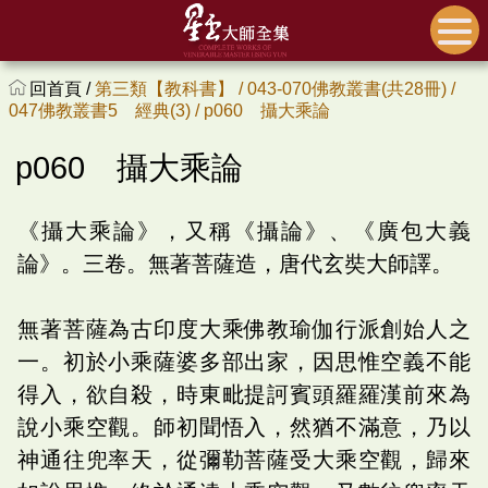
回首頁 /
第三類【教科書】 /
043-070佛教叢書(共28冊) /
047佛教叢書5 經典(3) /
p060 攝大乘論
p060 攝大乘論
《攝大乘論》，又稱《攝論》、《廣包大義
論》。三卷。無著菩薩造，唐代玄奘大師譯。
無著菩薩為古印度大乘佛教瑜伽行派創始人之
一。初於小乘薩婆多部出家，因思惟空義不能
得入，欲自殺，時東毗提訶賓頭羅羅漢前來為
說小乘空觀。師初聞悟入，然猶不滿意，乃以
神通往兜率天，從彌勒菩薩受大乘空觀，歸來