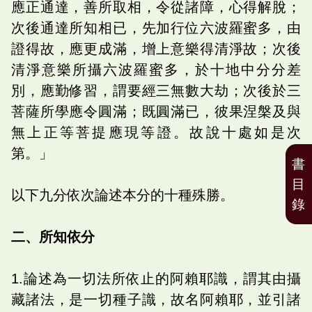
應正通達，善所取相，令從諸障，心得解脫；
次後通達所知相已，先加行位六波羅蜜多，由
證得故，應更成滿，增上意樂得清淨故；次後
清淨意樂所攝六波羅蜜多，於十地中分分差
別，應勤修習，謂要經三無數大劫；次後於三
菩薩所學應令圓滿；既圓滿已，彼果涅槃及與
無上正等菩提應現等證。故說十處如是次
第。」
書
目
以下九分依次論述本分的十種殊勝。
錄
二、所知依分
1.論述為一切法所依止的阿賴耶識，謂其由攝
藏諸法，是一切種子識，故名阿賴耶，並引諸