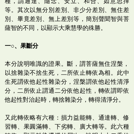
種，謂通達、隨念、安立、和合、如意思擇
等。其次以無分別差別、非少分差別、無住差
別、畢竟差別、無上差別等，簡別聲聞智與菩
薩智的不同，以顯示大乘慧學的殊勝。
一○、果斷分
本分說明唯識的證果。斷，謂菩薩無住涅槃，
以捨雜染不捨生死，二所依止轉依為相。此中
生死謂依他起性雜染分，涅槃謂依他起性清淨
分，二所依止謂通二分依他起性，轉依謂即依
他起性對治起時，轉捨雜染分，轉得清淨分。
又此轉依略有六種：損力益能轉、通達轉、修
習轉、果圓滿轉、下劣轉、廣大轉等。此六種