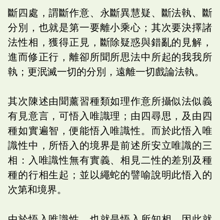
斷四處，謂斷作意、永斷異慧疑、斷法執、斷
分別，也就是第一要離小乘心；其次要決擇諸
法性相，獲得正見，斷除疑惑與錯亂的見解，
進而修正行，離卻所聞所思法中所起的我我所
執；更泯滅一切的分別，遠離一切戲論法執。
其次陳述由聞薰習種類如理作意所攝似法似義
有見意言，可悟入唯識理；由四尋思，及由四
種如實遍智，便能悟入唯識性。而於此悟入唯
識性中，所悟入的境界是前述所安立唯識的三
相：入唯識性無有實義、相見二性的差別及種
種的行相生起；並以繩蛇的譬喻說明此悟入的
次第和境界。
由於悟入唯識性，也就是悟入所知相，因此就