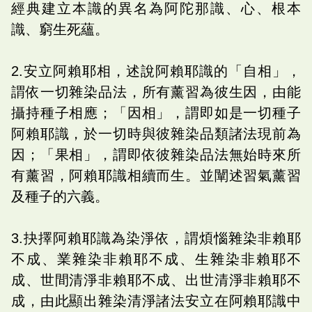
經典建立本識的異名為阿陀那識、心、根本
識、窮生死蘊。
2.安立阿賴耶相，述說阿賴耶識的「自相」，
謂依一切雜染品法，所有薰習為彼生因，由能
攝持種子相應；「因相」，謂即如是一切種子
阿賴耶識，於一切時與彼雜染品類諸法現前為
因；「果相」，謂即依彼雜染品法無始時來所
有薰習，阿賴耶識相續而生。並闡述習氣薰習
及種子的六義。
3.抉擇阿賴耶識為染淨依，謂煩惱雜染非賴耶
不成、業雜染非賴耶不成、生雜染非賴耶不
成、世間清淨非賴耶不成、出世清淨非賴耶不
成，由此顯出雜染清淨諸法安立在阿賴耶識中