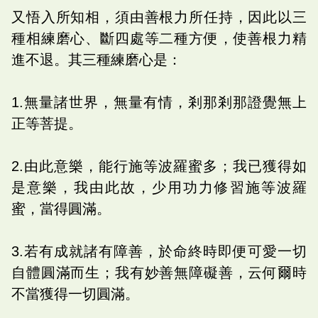
又悟入所知相，須由善根力所任持，因此以三
種相練磨心、斷四處等二種方便，使善根力精
進不退。其三種練磨心是：
1.無量諸世界，無量有情，剎那剎那證覺無上
正等菩提。
2.由此意樂，能行施等波羅蜜多；我已獲得如
是意樂，我由此故，少用功力修習施等波羅
蜜，當得圓滿。
3.若有成就諸有障善，於命終時即便可愛一切
自體圓滿而生；我有妙善無障礙善，云何爾時
不當獲得一切圓滿。