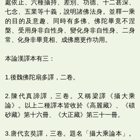
處依止、六種攝持、差別、功德、十二甚深、
七念、五業等十義，說明諸佛法身。並釋一乘
的目的及意趣、同時有多佛、佛陀畢竟不涅
槃、受用身非自性身、變化身非自性身、二身
常、化身非畢竟相、成佛應更作功用。
本論漢譯本有三：
1.後魏佛陀扇多譯，二卷。
2.陳代真諦譯，三卷。又稱梁譯《攝大乘
論》。以上二種譯本皆收於《高麗藏》、《磧
砂藏》第十六冊、《大正藏》第三十一冊。
3.唐代玄奘譯，三卷。題名「攝大乘論本」。