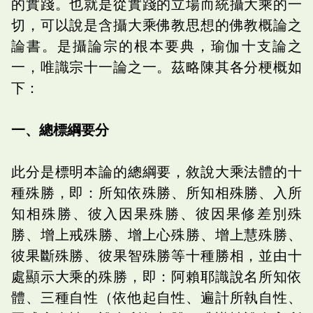
的實踐。也就是從實踐的立場而統攝大乘的一
切，可以說是含攝大乘佛教思想的佛教概論之
論書。是攝論宗的根本要典，瑜伽十支論之
一，唯識宗十一論之一。茲略陳其各分梗概如
下：
一、總標綱要分
此分是標明本論的總綱要，敘說大乘法體的十
種殊勝，即：所知依殊勝、所知相殊勝、入所
知相殊勝、彼入因果殊勝、彼因果修差別殊
勝、增上戒殊勝、增上心殊勝、增上慧殊勝、
彼果斷殊勝、彼果智殊勝等十種勝相，並由十
處顯示大乘的殊勝，即：阿賴耶識說名所知依
體、三種自性（依他起自性、遍計所執自性、