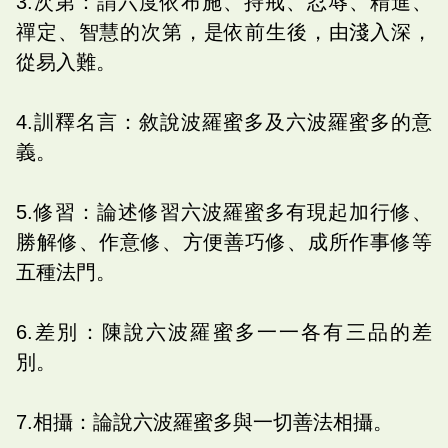
3.次第：謂六度依布施、持戒、忍辱、精進、
禪定、智慧的次第，是依前生後，由淺入深，
從易入難。
4.訓釋名言：敘說波羅蜜多及六波羅蜜多的意
義。
5.修習：論述修習六波羅蜜多有現起加行修、
勝解修、作意修、方便善巧修、成所作事修等
五種法門。
6.差別：陳說六波羅蜜多一一各有三品的差
別。
7.相攝：論說六波羅蜜多與一切善法相攝。