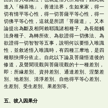
進入「極喜地」，善達法界，生如來家，得一
切有情平等心性，得一切菩薩平等心性，得一
切佛平等心性，這就是所謂「菩薩道」。又本
論提出為斷及相阿賴耶識諸相種子、為長能觸
法身種子、為轉所依、為欲證得一切佛法、為
欲證得一切智智等五事，說明何以要悟入唯識
性，並敘述悟入唯識時，有四種三摩地，是四
種順抉擇分依止。自此以下論及菩薩悟道後的
修道，及聲聞現觀與菩薩現觀的十一種差別，
即：所緣差別、資持差別、通達差別、涅槃差
別、地差別、清淨差別、自他得平等心差別、
生差別、受生差別、果差別等。
五、彼入因果分