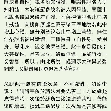
圓成實自性）說名所知相體、唯識性說名入所
知相體、六波羅蜜多說名彼入因果體、菩薩十
地說名彼因果修差別體、菩薩律儀說名此中增
上戒體、首楞伽摩虛空藏等諸三摩地說名此中
增上心體、無分別智說名此中增上慧體、無住
涅槃說名彼果斷體、三種佛身（自性身、受用
身、變化身）說名彼果智體。此十處是最能引
大菩提性、是善成立、隨處無違、為能證得一
切智智，所以，由此所說十處顯示大乘異於聲
聞乘，又顯最勝世尊但為菩薩宣說。
又說此十處有前後次第，不可錯亂，如論中
說：「謂諸菩薩於諸法因要先善已，方於緣起
應得善巧；次後於緣所生諸法應善其相，善能
遠離增益、損減二邊過故；次後如是善修菩薩