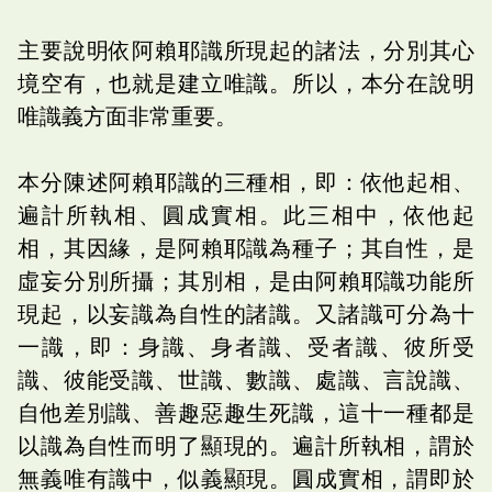
主要說明依阿賴耶識所現起的諸法，分別其心
境空有，也就是建立唯識。所以，本分在說明
唯識義方面非常重要。
本分陳述阿賴耶識的三種相，即：依他起相、
遍計所執相、圓成實相。此三相中，依他起
相，其因緣，是阿賴耶識為種子；其自性，是
虛妄分別所攝；其別相，是由阿賴耶識功能所
現起，以妄識為自性的諸識。又諸識可分為十
一識，即：身識、身者識、受者識、彼所受
識、彼能受識、世識、數識、處識、言說識、
自他差別識、善趣惡趣生死識，這十一種都是
以識為自性而明了顯現的。遍計所執相，謂於
無義唯有識中，似義顯現。圓成實相，謂即於