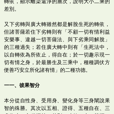
轉依，顯示離染還淨的層次，說明大小二乘的
差別。
又下劣轉與廣大轉雖然都是解脫生死的轉依，
但諸菩薩若住下劣轉則有「不顧一切有情利益
安樂事、違越一切菩薩法、與下劣乘同解脫」
的三種過失；若住廣大轉中則有「生死法中，
以自轉依為所依止，得自在；於一切趣示現一
切有情之身，於最勝生及三乘中，種種調伏方
便善巧安立所化諸有情」的二種功德。
一一、彼果智分
本分從自性身、受用身、變化身等三身闡說果
智的殊勝。其次以五相、證得、五種自在、三