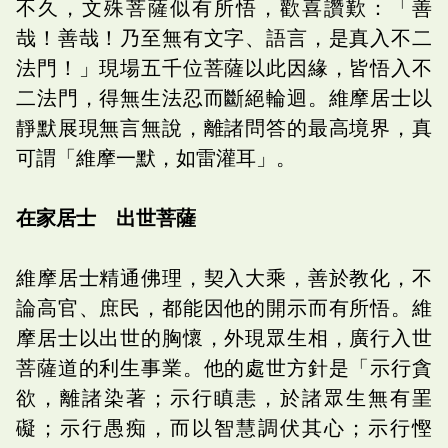
不久，文殊菩薩似有所悟，歡喜讚歎：「善
哉！善哉！乃至無有文字、語言，是真入不二
法門！」現場五千位菩薩以此因緣，皆悟入不
二法門，得無生法忍而斷絕輪迴。維摩居士以
靜默展現無言無說，離諸問答的最高境界，真
可謂「維摩一默，如雷灌耳」。
在家居士 出世菩薩
維摩居士精通佛理，契入大乘，善於教化，不
論高官、庶民，都能因他的開示而有所悟。維
摩居士以出世的胸懷，外現眾生相，廣行入世
菩薩道的利生事業。他的處世方針是「示行貪
欲，離諸染著；示行瞋恚，於諸眾生無有罣
礙；示行愚痴，而以智慧調伏其心；示行慳