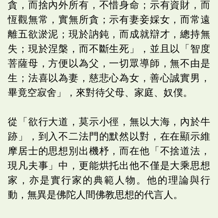
貪，而捨內外所有，不惜身命；示有資財，而
恆觀無常，實無所貪；示有妻妾婇女，而常遠
離五欲淤泥；現於訥鈍，而成就辯才，總持無
失；現於涅槃，而不斷生死」，並且以「智度
菩薩母，方便以為父，一切眾導師，無不由是
生；法喜以為妻，慈悲心為女，善心誠實男，
畢竟空寂舍」，來對待父母、家庭、奴僕。
從「欲行大道，莫示小徑，無以大海，內於牛
跡」，到入不二法門的默然以對，在在顯示維
摩居士的思想別出機杼，而在他「不捨道法，
現凡夫事」中，更能烘托出他不僅是大乘思想
家，亦是實行家的典範人物。他的理論與行
動，無異是佛陀人間佛教思想的代言人。