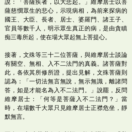
說：「菩薩疾者，以大悲起。」維摩居士以菩
薩慈憫眾生的悲心，示現病相，為前來探病的
國王、大臣、長者、居士、婆羅門、諸王子、
官員等數千人，明示眾生真正的病，是由貪瞋
痴三毒所起，使在場大眾起無上菩提心。
接著，文殊等三十二位菩薩，與維摩居士談論
有關空、無相、入不二法門的真義。諸菩薩對
此，各依其所修所證，提出見解，文殊菩薩則
認為：「一切法無言無說，無示無識，離諸問
答，如是才能名為入不二法門。」說罷，反問
維摩居士：「何等是菩薩入不二法門？」當
時，在場數千大眾只見維摩居士正襟危坐，靜
默無言。