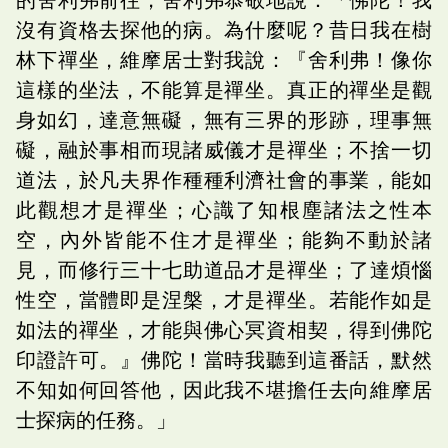
沒有資格去探他的病。為什麼呢？昔日我在樹
林下禪坐，維摩居士對我說：『舍利弗！像你
這樣的坐法，不能算是禪坐。真正的禪坐是觀
身如幻，達意無礙，無有三界的形跡，理事無
礙，融於事相而現諸威儀才是禪坐；不捨一切
道法，於凡夫界作種種利濟社會的事業，能如
此觀想才是禪坐；心識了知根塵諸法之性本
空，內外皆能不住才是禪坐；能夠不動於諸
見，而修行三十七助道品才是禪坐；了達煩惱
性空，當體即是涅槃，才是禪坐。若能作如是
如法的禪坐，才能與佛心冥資相契，得到佛陀
印證許可。』佛陀！當時我聽到這番話，默然
不知如何回答他，因此我不堪擔任去向維摩居
士探病的任務。」