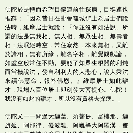
佛陀於是轉而希望目犍連前往探病，目犍連也
推辭：「因為昔日在毗舍離城街上為居士們說
法時，維摩居士就說：『你並沒有如法說。所
謂的法是無我相、無人相、無眾生相、無壽者
相；法泯絕時空，常住寂然，本來無相，又離
於諸相，無有所緣，離名字相，離覺觀戲論，
如虛空般常住不動。要能了知眾生根器的利鈍
而當機說法，發自利利人的大悲心，說大乘法
來續佛慧命，報答佛恩。』維摩居士如此辯
才，現場八百位居士即刻發大菩提心。佛陀！
我沒有如此的辯才，所以沒有資格去探病。」
佛陀又一一問過大迦葉、須菩提、富樓那、迦
旃延、阿那律、優波離、阿難等大阿羅漢，都