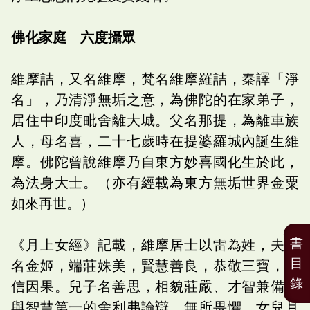
佛化家庭 六度攝眾
維摩詰，又名維摩，梵名維摩羅詰，秦譯「淨
名」，乃清淨無垢之意，為佛陀的在家弟子，
居住中印度毗舍離大城。父名那提，為離車族
人，母名喜，二十七歲時在提婆羅城內誕生維
摩。佛陀曾說維摩乃自東方妙喜國化生於此，
為法身大士。（亦有經載為東方無垢世界金粟
如來再世。）
書
《月上女經》記載，維摩居士以雷為姓，夫人
目
名金姬，端莊姝美，賢慧善良，恭敬三寶，深
錄
信因果。兒子名善思，相貌莊嚴、才智兼備，
與智慧第一的舍利弗論辯，無所畏懼。女兒月