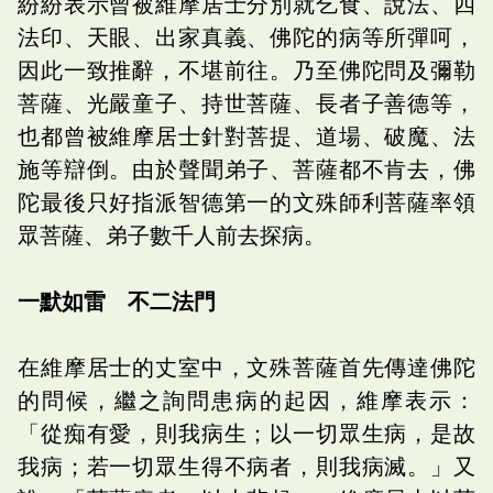
紛紛表示曾被維摩居士分別就乞食、說法、四
法印、天眼、出家真義、佛陀的病等所彈呵，
因此一致推辭，不堪前往。乃至佛陀問及彌勒
菩薩、光嚴童子、持世菩薩、長者子善德等，
也都曾被維摩居士針對菩提、道場、破魔、法
施等辯倒。由於聲聞弟子、菩薩都不肯去，佛
陀最後只好指派智德第一的文殊師利菩薩率領
眾菩薩、弟子數千人前去探病。
一默如雷 不二法門
在維摩居士的丈室中，文殊菩薩首先傳達佛陀
的問候，繼之詢問患病的起因，維摩表示：
「從痴有愛，則我病生；以一切眾生病，是故
我病；若一切眾生得不病者，則我病滅。」又