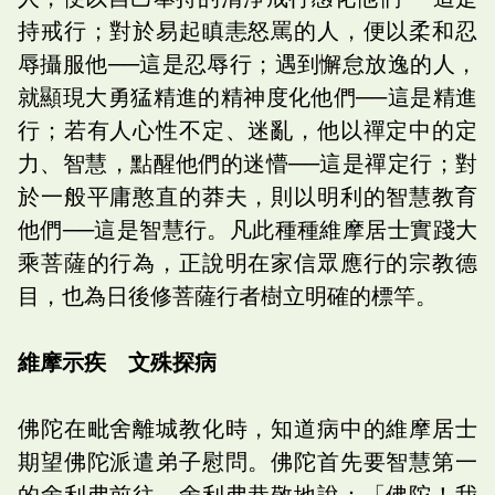
持戒行；對於易起瞋恚怒罵的人，便以柔和忍
辱攝服他──這是忍辱行；遇到懈怠放逸的人，
就顯現大勇猛精進的精神度化他們──這是精進
行；若有人心性不定、迷亂，他以禪定中的定
力、智慧，點醒他們的迷懵──這是禪定行；對
於一般平庸憨直的莽夫，則以明利的智慧教育
他們──這是智慧行。凡此種種維摩居士實踐大
乘菩薩的行為，正說明在家信眾應行的宗教德
目，也為日後修菩薩行者樹立明確的標竿。
維摩示疾 文殊探病
佛陀在毗舍離城教化時，知道病中的維摩居士
期望佛陀派遣弟子慰問。佛陀首先要智慧第一
的舍利弗前往，舍利弗恭敬地說：「佛陀！我