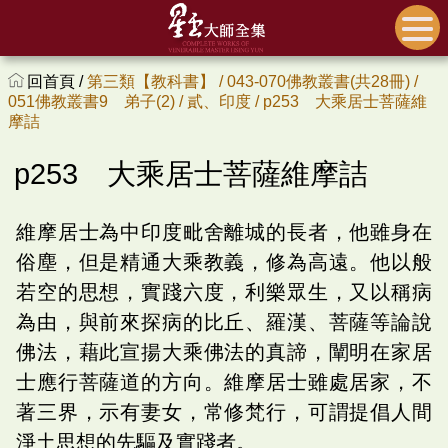
回首頁 /
第三類【教科書】 /
043-070佛教叢書(共28冊) /
051佛教叢書9 弟子(2) /
貳、印度 /
p253 大乘居士菩薩維
摩詰
p253 大乘居士菩薩維摩詰
維摩居士為中印度毗舍離城的長者，他雖身在
俗塵，但是精通大乘教義，修為高遠。他以般
若空的思想，實踐六度，利樂眾生，又以稱病
為由，與前來探病的比丘、羅漢、菩薩等論說
佛法，藉此宣揚大乘佛法的真諦，闡明在家居
士應行菩薩道的方向。維摩居士雖處居家，不
著三界，示有妻女，常修梵行，可謂提倡人間
淨土思想的先驅及實踐者。