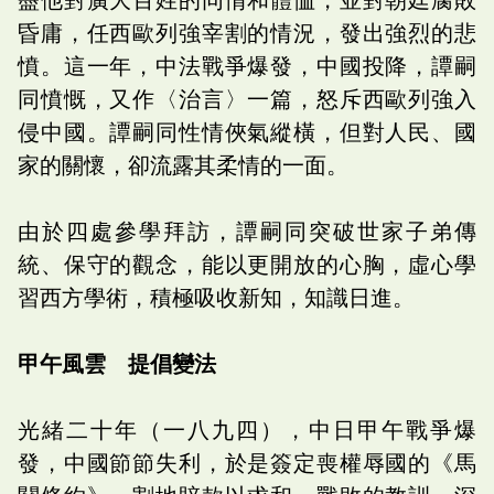
昏庸，任西歐列強宰割的情況，發出強烈的悲
憤。這一年，中法戰爭爆發，中國投降，譚嗣
同憤慨，又作〈治言〉一篇，怒斥西歐列強入
侵中國。譚嗣同性情俠氣縱橫，但對人民、國
家的關懷，卻流露其柔情的一面。
由於四處參學拜訪，譚嗣同突破世家子弟傳
統、保守的觀念，能以更開放的心胸，虛心學
習西方學術，積極吸收新知，知識日進。
甲午風雲 提倡變法
光緒二十年（一八九四），中日甲午戰爭爆
發，中國節節失利，於是簽定喪權辱國的《馬