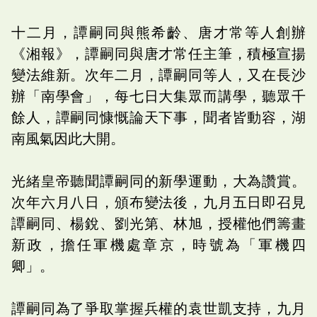
十二月，譚嗣同與熊希齡、唐才常等人創辦
《湘報》，譚嗣同與唐才常任主筆，積極宣揚
變法維新。次年二月，譚嗣同等人，又在長沙
辦「南學會」，每七日大集眾而講學，聽眾千
餘人，譚嗣同慷慨論天下事，聞者皆動容，湖
南風氣因此大開。
光緒皇帝聽聞譚嗣同的新學運動，大為讚賞。
次年六月八日，頒布變法後，九月五日即召見
譚嗣同、楊銳、劉光第、林旭，授權他們籌畫
新政，擔任軍機處章京，時號為「軍機四
卿」。
譚嗣同為了爭取掌握兵權的袁世凱支持，九月