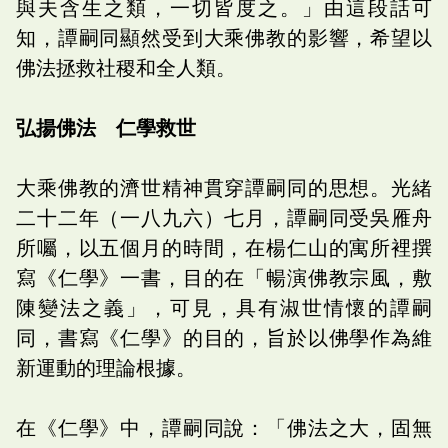
與夫含生之類，一切皆度之。」由這段話可
知，譚嗣同顯然受到大乘佛教的影響，希望以
佛法拯救社稷和全人類。
弘揚佛法 仁學救世
大乘佛教的濟世精神貫穿譚嗣同的思想。光緒
二十二年（一八九六）七月，譚嗣同受吳雁舟
所囑，以五個月的時間，在楊仁山的寓所裡撰
寫《仁學》一書，目的在「暢演佛教宗風，敷
陳變法之義」，可見，具有淑世情懷的譚嗣
同，書寫《仁學》的目的，旨於以佛學作為維
新運動的理論根據。
在《仁學》中，譚嗣同說：「佛法之大，固無