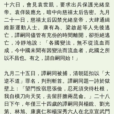
十六日，會見袁世凱，要求出兵保護光緒皇
帝。袁佯裝應允，暗中向慈禧太后告密。九月
二十一日，慈禧太后囚禁光緒皇帝，大肆通緝
維新運動人士。康有為、梁啟超等人先後逃
亡，譚嗣同儘管有充份的時間離開，卻拒絕逃
亡，冷靜地說：「各國變法，無不從流血而
成，今中國未聞有因變法而流血者，此國之所
以不昌也。有之，請自嗣同始！」
九月二十五日，譚嗣同被捕，清朝廷扣以「大
逆不道」罪名，判刑斬首。譚嗣同題一詩於獄
壁上：「望門投宿思張儉，忍死須臾待杜根，
我自橫刀向天笑，去留肝膽兩昆侖。」二十八
日下午，年僅三十四歲的譚嗣同與楊銳、劉光
第、林旭、康廣仁和楊深秀六人在北京宣武門