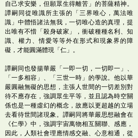
自己求安樂，但願眾生得離苦」的菩薩精神。
譚嗣同從唯識所主張的「三界唯心，萬法唯
識」中體悟諸法無我，一切唯心造的真理，提
出唯有不惜「殺身破家」，衝破種種名利、知
識、權力、情愛等等外在形式和現象界的障
礙，才能圓滿體現「仁」。
譚嗣同也發揚華嚴「一即一切，一切即一」、
「一多相容」、「三世一時」的學說。他以華
嚴圓融無礙的思想，主張人世間的一切差別對
待不應存在，強調眾生平等，並且認為時空關
係也是一種虛幻的概念，故應以更超越的立場
去看待世間諸現象。譚嗣同將華嚴思想融會在
《仁學》中，強調宇宙萬物相互關聯、感應，
因此，人類社會理應情感交融、心意相通，從