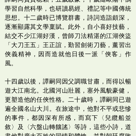
學習自然科學，也研讀易經、禮記等中國傳統
思想。十二歲時已博覽群書，詩詞造詣頗深，
逐漸顯露其文學稟賦。此外，自小喜好技藝，
結交不少江湖好漢，曾師刀法精湛的江湖俠盜
「大刀王五」王正誼，勤習劍術刀藝，薰習出
俠義精神，因而造就他日後一派「俠客」作
風。
十四歲以後，譚嗣同因父調職甘肅，而得以暢
遊大江南北。北國河山壯麗，塞外風貌豪健，
更塑造他的任俠性格。二十歲時，譚嗣同已遊
遍全國名山大川。在旅途中，他對不平或悲慘
的事件，都因深有所感，而寫下〈兒纜船並
敘〉及〈六盤山轉饟謠〉等詩，這些小詩，道
盡他對廣大百姓的同情和體恤，並對朝廷腐敗