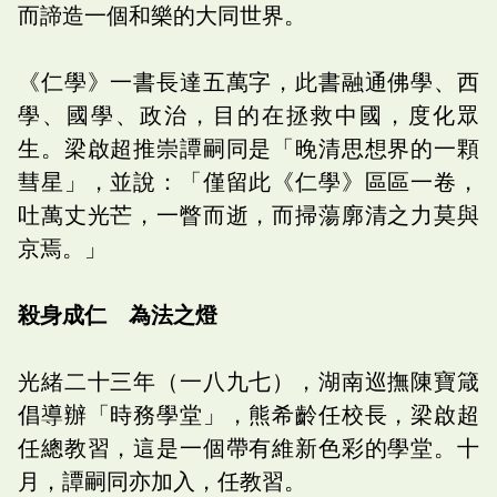
而諦造一個和樂的大同世界。
《仁學》一書長達五萬字，此書融通佛學、西
學、國學、政治，目的在拯救中國，度化眾
生。梁啟超推崇譚嗣同是「晚清思想界的一顆
彗星」，並說：「僅留此《仁學》區區一卷，
吐萬丈光芒，一瞥而逝，而掃蕩廓清之力莫與
京焉。」
殺身成仁 為法之燈
光緒二十三年（一八九七），湖南巡撫陳寶箴
倡導辦「時務學堂」，熊希齡任校長，梁啟超
任總教習，這是一個帶有維新色彩的學堂。十
月，譚嗣同亦加入，任教習。