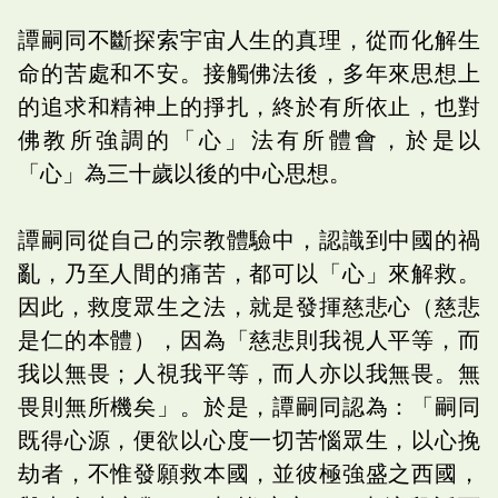
譚嗣同不斷探索宇宙人生的真理，從而化解生
命的苦處和不安。接觸佛法後，多年來思想上
的追求和精神上的掙扎，終於有所依止，也對
佛教所強調的「心」法有所體會，於是以
「心」為三十歲以後的中心思想。
譚嗣同從自己的宗教體驗中，認識到中國的禍
亂，乃至人間的痛苦，都可以「心」來解救。
因此，救度眾生之法，就是發揮慈悲心（慈悲
是仁的本體），因為「慈悲則我視人平等，而
我以無畏；人視我平等，而人亦以我無畏。無
畏則無所機矣」。於是，譚嗣同認為：「嗣同
既得心源，便欲以心度一切苦惱眾生，以心挽
劫者，不惟發願救本國，並彼極強盛之西國，