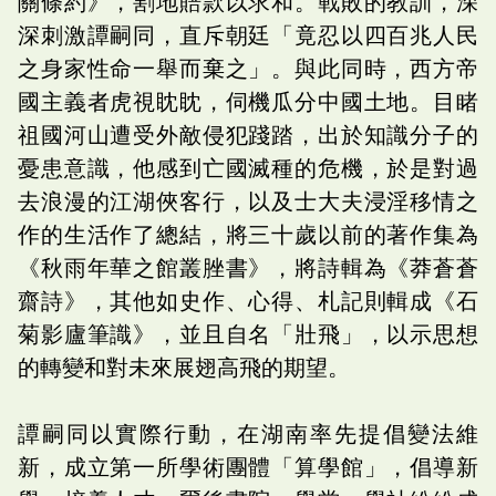
關條約》，割地賠款以求和。戰敗的教訓，深
深刺激譚嗣同，直斥朝廷「竟忍以四百兆人民
之身家性命一舉而棄之」。與此同時，西方帝
國主義者虎視眈眈，伺機瓜分中國土地。目睹
祖國河山遭受外敵侵犯踐踏，出於知識分子的
憂患意識，他感到亡國滅種的危機，於是對過
去浪漫的江湖俠客行，以及士大夫浸淫移情之
作的生活作了總結，將三十歲以前的著作集為
《秋雨年華之館叢脞書》，將詩輯為《莽蒼蒼
齋詩》，其他如史作、心得、札記則輯成《石
菊影廬筆識》，並且自名「壯飛」，以示思想
的轉變和對未來展翅高飛的期望。
譚嗣同以實際行動，在湖南率先提倡變法維
新，成立第一所學術團體「算學館」，倡導新