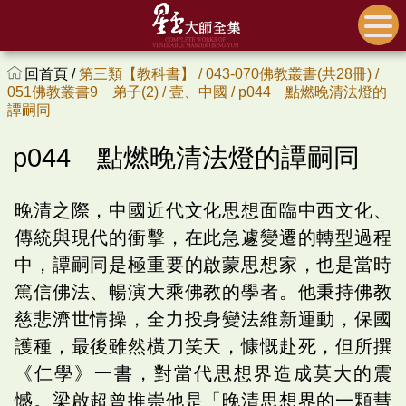
回首頁 /
第三類【教科書】 /
043-070佛教叢書(共28冊) /
051佛教叢書9 弟子(2) /
壹、中國 /
p044 點燃晚清法燈的
譚嗣同
p044 點燃晚清法燈的譚嗣同
晚清之際，中國近代文化思想面臨中西文化、
傳統與現代的衝擊，在此急遽變遷的轉型過程
中，譚嗣同是極重要的啟蒙思想家，也是當時
篤信佛法、暢演大乘佛教的學者。他秉持佛教
慈悲濟世情操，全力投身變法維新運動，保國
護種，最後雖然橫刀笑天，慷慨赴死，但所撰
《仁學》一書，對當代思想界造成莫大的震
憾。梁啟超曾推崇他是「晚清思想界的一顆彗