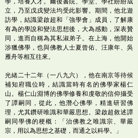
學，培養人才。爾後書院、學堂、學社紛紛成
立，乃至戊戌變法均受此影響。期間，他北遊
訪學，結識梁啟超和「強學會」成員，了解康
有為的學說和變法思想後，大為感動，深表贊
同，進而自稱為其私淑弟子。在上海，他開始
涉獵佛學，也與佛教人士夏曾佑、汪康年、吳
雁舟等相互往來。
光緒二十二年（一八九六），他在南京等待候
補知府職位時，結識當時有名的佛學家楊仁
山。楊仁山淵博的佛學修養和虔敬的信仰攝受
了譚嗣同，從此，他潛心佛學，精進研習佛
理，尤其鑽研唯識和華嚴思想。梁啟超敘述譚
嗣同學佛的梗概：「治佛教之唯識宗、華嚴
宗，用以為思想之基礎，而通之以科學。」