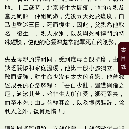
地。十二歲時，北京發生大瘟疫，他的母親及
堂兄嗣貽、仲姐嗣淑，先後五天死於瘟疫，自
己也昏迷三日，死而復生，因此，父親為他取
名「復生」。親人永別，以及與死神搏鬥的特
殊經驗，使他的心靈深處常籠罩死亡的陰影。
書
目
失去母親的譚嗣同，受到庶母百般折磨，由於
錄
缺乏關懷和家庭溫暖，他比一般小孩獨立、勇
敢而倔強，對生命也沒有太大的眷戀。他曾敘
述成長的心路歷程：「吾自少壯，遍遭綱倫之
厄，涵泳其苦，殆非生人所任受，瀕死累矣，
而卒不死；由是益輕其命，以為塊然軀殼，除
利人之外，復何足惜！」
譚嗣同資質聰穎，五歲啟蒙，十歲隨歐陽中鵠