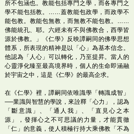
所不包涵也。教能包括專門之學，而各專門之
學不能包括教。……蓋教能包政學，而政學不
能包教。教能包無教，而無教不能包教。……
佛能統孔、耶。六經未有不與佛教合，西學皆
源於佛教。」《仁學》反映譚嗣同的佛學思想
體系，所表現的精神是以「心」為基本信念。
他認為「人心」可以轉化，乃至提昇。當人的
心靈淨化臻至最高境界時，個人的生命即涵融
於宇宙之中，這是《仁學》的最高企求。
在《仁學》裡，譚嗣同依唯識學「轉識成智」
──業識與智慧的學說，來詮釋「心力」，認為
「斷意識」、「通人我」、「直見心之本
源」，發揮心之不可思議的力量，才能貫徹
「仁」的意義，使人積極行持大乘佛教「不為