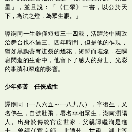
星」，並且說：「《仁學》一書，以公於天
下，為法之燈，為眾生眼。」
譚嗣同一生雖僅短短三十四載，活躍於中國政
治舞台也不過三、四年時間，但是他的乍現，
猶如黑黝蒼穹迸裂的煙花，短暫而璀燦，在瞬
息閃逝的生命中，他留下了感人的身世、光彩
的事蹟和深遠的影響。
少年多苦 任俠成性
譚嗣同（一八六五～一八九八），字復生，又
名佛生，自號壯飛，署名華相眾生，湖南瀏陽
人。出身於傳統官宦世家，父親譚繼洵是進
士，曾經任官京師、北通州、甘肅、湖北等