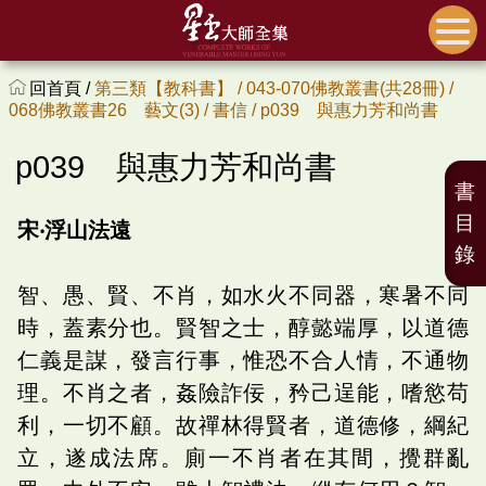
回首頁 /
第三類【教科書】 /
043-070佛教叢書(共28冊) /
068佛教叢書26 藝文(3) /
書信 /
p039 與惠力芳和尚書
p039 與惠力芳和尚書
書
目
宋‧浮山法遠
錄
智、愚、賢、不肖，如水火不同器，寒暑不同
時，蓋素分也。賢智之士，醇懿端厚，以道德
仁義是謀，發言行事，惟恐不合人情，不通物
理。不肖之者，姦險詐佞，矜己逞能，嗜慾苟
利，一切不顧。故禪林得賢者，道德修，綱紀
立，遂成法席。廁一不肖者在其間，攪群亂