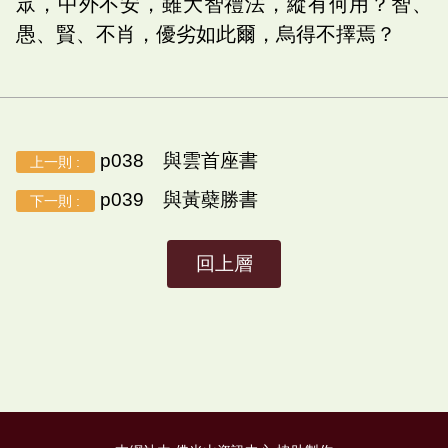
眾，中外不安，雖大智禮法，縱有何用？智、
愚、賢、不肖，優劣如此爾，烏得不擇焉？
p038 與雲首座書
上一則 :
p039 與黃蘗勝書
下一則 :
回上層