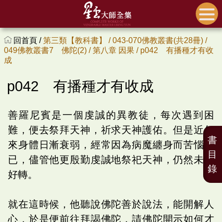
回首頁 /
第三類【教科書】 /
043-070佛教叢書(共28冊) /
049佛教叢書7 佛陀(2) /
第八章 因果 /
p042 有播種才有收
成
p042 有播種才有收成
善羅尼賓是一個虔誠的異教徒，每次遇到困
難，便去祭拜天神，祈求天神護佑。但是近年
書
來身體日漸衰弱，經常因為病魔纏身而苦惱不
目
已，儘管他更殷勤虔誠地祭祀天神，仍然未見
錄
好轉。
就在這時候，他聽說佛陀善於說法，能開解人
心，於是便前往拜謁佛陀，請佛陀開示如何才