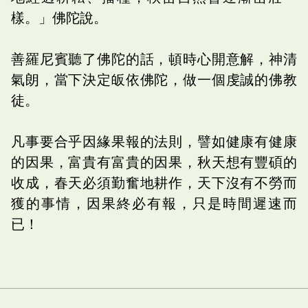
樣。」佛陀說。
善羅尼賓聽了佛陀的話，頓時心開意解，神清
氣朗，當下決定皈依佛陀，做一個虔誠的佛教
徒。
凡事要合乎因緣果報的法則，譬如健康有健康
的因果，富貴有富貴的因果，秋天想有豐碩的
收成，春天必須勤奮地耕作，天下沒有不勞而
獲的事情，因果終必有報，只是時間遲速而
已！