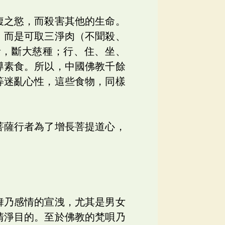
腹之慾，而殺害其他的生命。
，而是可取三淨肉（不聞殺、
者，斷大慈種；行、住、坐、
導素食。所以，中國佛教千餘
等迷亂心性，這些食物，同樣
菩薩行者為了增長菩提道心，
舞乃感情的宣洩，尤其是男女
清淨目的。至於佛教的梵唄乃