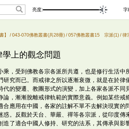
亮度:
字
書】 /
043-070佛教叢書(共28冊) /
057佛教叢書15 宗派(1) /
律宗
、律學上的觀念問題
小乘，受到佛教各宗各派所共遵，也是修行生活中
門研究而已。而戒律之所以逐漸衰微，就是在於律
時代的變遷、教團形式的演變，加上各家各派不同
諍論，漸漸脫離戒律軌範的實際意義。例如某些戒
適合應用在中國，各家的註解不單不去解決現實的
迷惑。反觀於天台、華嚴、禪等各宗派，從印度傳
創造了適合中國人修持、研究的法系，其傳承與影