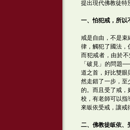
提出現代佛教徒特
一、怕犯戒，所以
戒是自由，不是束
律，觸犯了國法，
而犯戒者，由於不
「破見」的問題─
道之首，好比雙眼
然走錯了一步，至
的。而且受了戒，
校，有老師可以指
來皈依受戒，讓戒
二、佛教徒皈依、