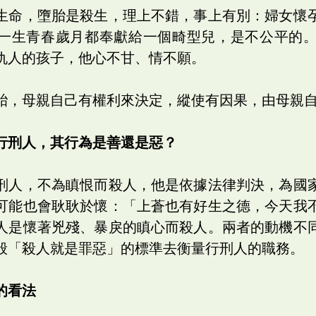
生命，墮胎是殺生，理上不錯，事上有別：婦女懷
一生青春歲月都奉獻給一個畸型兒，是不公平的
仇人的孩子，他心不甘、情不願。
胎，母親自己有權利來決定，縱使有因果，由母親
行刑人，其行為是善還是惡？
刑人，不為瞋恨而殺人，他是依據法律判決，為國
可能也會耿耿於懷：「上蒼也有好生之德，今天我
人是懷著兇殘、暴戾的瞋心而殺人。兩者的動機不
般「殺人就是罪惡」的標準去衡量行刑人的職務。
的看法