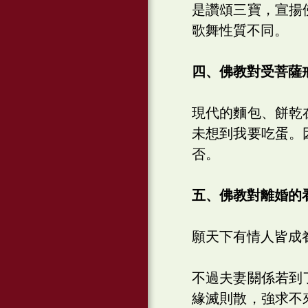
是讚頌三寶，宣揚
歌舞性質不同。
四、佛教對受菩薩
現代的麵包、餅乾
未想到我要吃蛋。
否。
五、佛教對離婚的
願天下有情人皆成
不過夫妻關係若到
緣滅則散，強求不