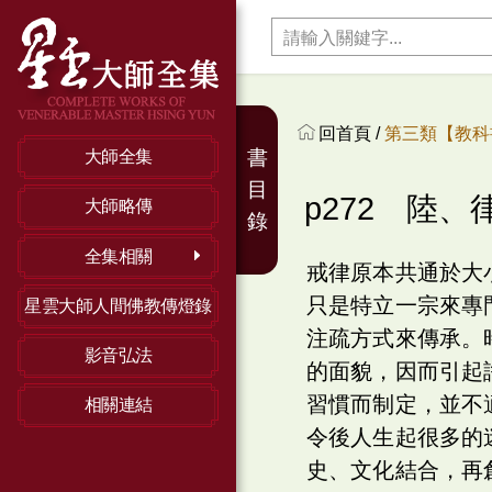
回首頁 /
第三類【教科
書
大師全集
目
p272 陸
大師略傳
錄
全集相關
戒律原本共通於大
只是特立一宗來專
星雲大師人間佛教傳燈錄
注疏方式來傳承。
影音弘法
的面貌，因而引起
習慣而制定，並不
相關連結
令後人生起很多的
史、文化結合，再