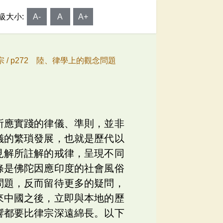
級大小:
A-
A
A+
 /
p272 陸、律學上的觀念問題
所應實踐的律儀、準則，並非
儀的繁瑣發展，也就是歷代以
見解所註解的戒律，呈現不同
條是佛陀因應印度的社會風俗
問題，反而留待更多的疑問，
來中國之後，立即與本地的歷
響都要比律宗深遠綿長。以下