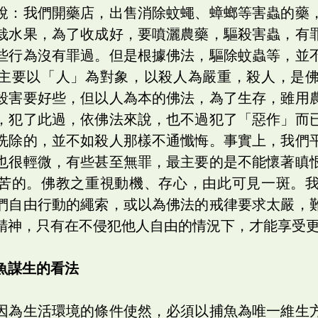
說：我們開藥店，出售消除蚊蠅、蟑螂等害蟲的藥
栽水果，為了收成好，要噴灑農藥，驅殺害蟲，有
些行為沒有罪過。但是根據佛法，驅除蚊蟲等，並
主要以「人」為對象，以殺人為嚴重，殺人，是
殺害要好些，但以人為本的佛法，為了生存，雖用
，犯了此過，依佛法來說，也不過犯了「惡作」而
洗除的，並不如殺人那樣不通懺悔。事實上，我們
也很輕微，有些甚至無罪，最主要的是不能懷著瞋
苦的。佛教之重視動機、存心，由此可見一斑。
們自由行動的繩索，或以為佛法的戒律要求太嚴，
精神，只有在不侵犯他人自由的情況下，才能享受
魚謀生的看法
因為生活環境的條件使然，必須以捕魚為唯一維生