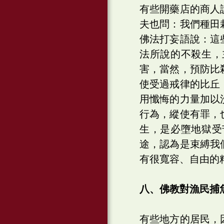
有些開藥店的商人
夫也問：我們種田
佛法打妄語說：這
法所說的不殺生，
害，當然，預防比
使受過戒律的比丘
用懺悔的力量加以
行為，縱使有罪，
生，是必墮地獄受
途，認為是束縛我
有很寬容、自由的
八、佛教對漁民捕
有些地方的居民，