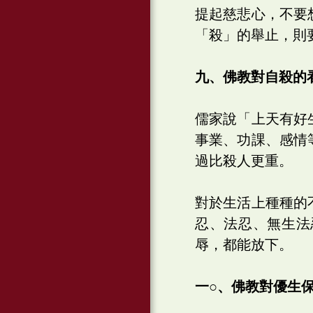
提起慈悲心，不要
「殺」的舉止，則
九、佛教對自殺的
儒家說「上天有好
事業、功課、感情
過比殺人更重。
對於生活上種種的
忍、法忍、無生法
辱，都能放下。
一○、佛教對優生