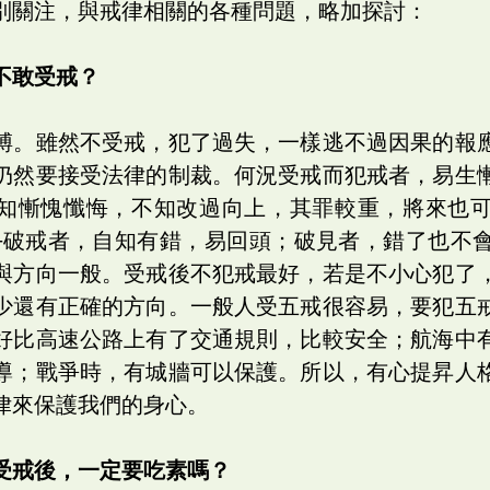
別關注，與戒律相關的各種問題，略加探討：
不敢受戒？
縛。雖然不受戒，犯了過失，一樣逃不過因果的報
仍然要接受法律的制裁。何況受戒而犯戒者，易生
知慚愧懺悔，不知改過向上，其罪較重，將來也
─破戒者，自知有錯，易回頭；破見者，錯了也不
與方向一般。受戒後不犯戒最好，若是不小心犯了
少還有正確的方向。一般人受五戒很容易，要犯五
好比高速公路上有了交通規則，比較安全；航海中
導；戰爭時，有城牆可以保護。所以，有心提昇人
律來保護我們的身心。
受戒後，一定要吃素嗎？