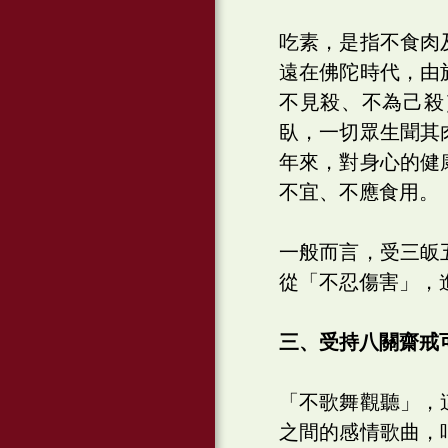
吃素，是指不食肉
遠在佛陀時代，由
不見殺、不為己殺
臥，一切眾生聞其
年來，對身心的健
不宜、不應食用。
一般而言，受三皈
從「不忍傷害」，
三、受持八關齋戒
「不歌舞觀聽」，
之間的感情歌曲，