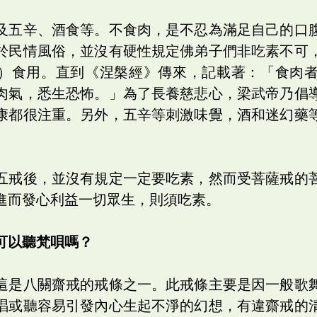
及五辛、酒食等。不食肉，是不忍為滿足自己的口
於民情風俗，並沒有硬性規定佛弟子們非吃素不可
）食用。直到《涅槃經》傳來，記載著：「食肉
肉氣，悉生恐怖。」為了長養慈悲心，梁武帝乃倡
康都很注重。另外，五辛等刺激味覺，酒和迷幻藥
五戒後，並沒有規定一定要吃素，然而受菩薩戒的
進而發心利益一切眾生，則須吃素。
可以聽梵唄嗎？
這是八關齋戒的戒條之一。此戒條主要是因一般歌
唱或聽容易引發內心生起不淨的幻想，有違齋戒的