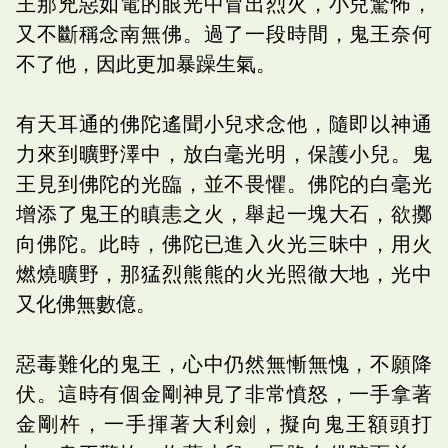
王那兇惡如電的眼光中冒出烈火，小兒驚怖，
又不斷稱念南無佛。過了一段時間，鬼王奈何
不了他，因此更加暴躁生氣。
有天耳通的佛陀遙聞小兒求念他，隨即以神通
力來到曠野澤中，放白毫光明，保護小兒。鬼
王見到佛陀的光臨，並不畏懼。佛陀的白毫光
增添了鬼王的瞋恚之火，舉起一塊大石，欲擲
向佛陀。此時，佛陀已進入火光三昧中，用火
燃燒曠野，那猛烈熊熊的火光照徹大地，光中
又化佛無數億。
惡毒難化的鬼王，心中仍然無慚無愧，不願降
伏。這時有個金剛神見了非常憤怒，一手拿著
金剛杵，一手揮著大利劍，擬向鬼王額頭打