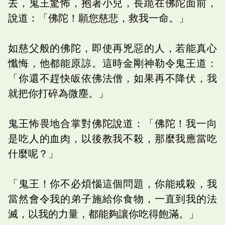
去，鬼王驚怖，抱著小兒，長跪在佛陀面前，
說道：「佛陀！願您慈悲，救我一命。」
如慈父般的佛陀，即使再兇惡的人，若能真心
懺悔，他都能原諒。這時金剛神勒令鬼王道：
「你還不趕快皈依佛法僧，如果再不降伏，我
就把你打碎為微塵。」
鬼王怖畏地合掌對佛陀說道：「佛陀！我一向
是吃人的血肉，以後教我不殺，那麼我應當吃
什麼呢？」
「鬼王！你不必煩惱這個問題，你能戒殺，我
當然會令我的弟子施給你食物，一直到我的法
滅，以我的力量，都能夠讓你吃得飽滿。」