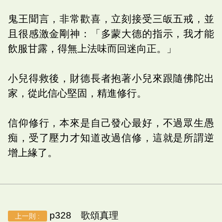
鬼王聞言，非常歡喜，立刻接受三皈五戒，並
且很感激金剛神：「多蒙大德的指示，我才能
飲服甘露，得無上法味而回迷向正。」
小兒得救後，財德長者抱著小兒來跟隨佛陀出
家，從此信心堅固，精進修行。
信仰修行，本來是自己發心最好，不過眾生愚
痴，受了壓力才知道改過信修，這就是所謂逆
增上緣了。
p328 歌頌真理
上一則 :