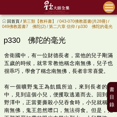
回首頁 /
第三類【教科書】 /
043-070佛教叢書(共28冊) /
049佛教叢書7 佛陀(2) /
第二六章 信仰 /
p330 佛陀的毫光
p330 佛陀的毫光
舍衛國中，有一位財德長者，當他的兒子剛滿
五歲的時候，就常常教他稱念南無佛，兒子也
很乖巧，學會了稱念南無佛，長者非常喜愛。
有一個曠野鬼王為飢餓所迫，來到長者的家
書
中，見到這個小兒，便攫取逃遁而去。回到曠
目
野澤中，正當要撕殺小兒吞食時，小兒就稱念
錄
南無佛，鬼王忽然噤口，無法得食。但是，鬼