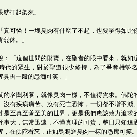
果就打起架來。
「真可憐！一塊臭肉有什麼了不起，也要爭得如此
肯罷休。」
說：「這個世間的財寶，在聖者的眼中看來，就如
時代的眾生，對於聖道很少修持，為了爭奪權勢
奪臭肉一般的愚痴可笑。」
間的名聞利養，就像臭肉一樣，不值得貪求。佛陀
、沒有疾病痛苦、沒有死亡恐怖，一切都不增不減
才是至真至善至美的世界，更是我們應該致力追求
死事大，無常迅速，不懂真理的可貴，整日只知追
奪，在佛陀看來，正如烏鴉逐臭肉一樣的愚痴可笑