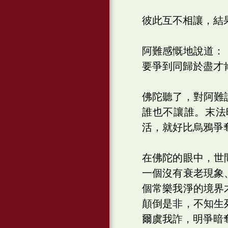
彼此互不相讓，結
阿難感慨地說道：
要爭到同歸於盡才
佛陀聽了，對阿難
誰也不讓誰。末法
活，就好比烏鴉爭
在佛陀的眼中，世
一個沒有衰老現象
個常樂我淨的境界
顛倒是非，不知生
爾虞我詐，明爭暗