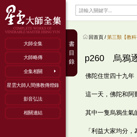
回首頁 /
第三類【教科
書
大師全集
目
p260 烏鴉
大師略傳
錄
全集相關
佛陀住世四十九年
星雲大師人間佛教傳燈錄
這一天，佛陀和阿
影音弘法
其中一隻烏鴉生氣
相關連結
「利益大家均分，