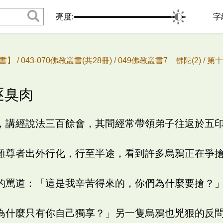
亮度:
字
書】 /
043-070佛教叢書(共28冊) /
049佛教叢書7 佛陀(2) /
第十
逐臭肉
，講經說法三百餘會，其間經常帶領弟子往返於五
難尊者出外行化，行至半途，看到許多烏鴉正在爭
的罵道：「這是我辛苦得來的，你們為什麼要搶？
為什麼只有你自己獨享？」另一隻烏鴉也兇狠的反