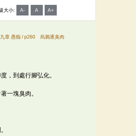
級大小:
A-
A
A+
九章 愚痴 /
p260 烏鴉逐臭肉
印度，到處行腳弘化。
搶著一塊臭肉。
」
問。