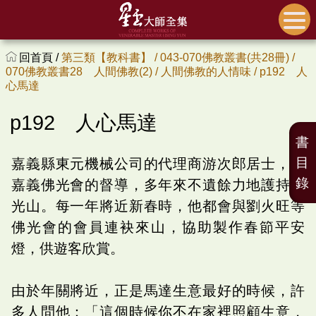
回首頁 /
第三類【教科書】 /
043-070佛教叢書(共28冊) /
070佛教叢書28 人間佛教(2) /
人間佛教的人情味 /
p192 人
心馬達
p192 人心馬達
書
目
嘉義縣東元機械公司的代理商游次郎居士，是
錄
嘉義佛光會的督導，多年來不遺餘力地護持佛
光山。每一年將近新春時，他都會與劉火旺等
佛光會的會員連袂來山，協助製作春節平安
燈，供遊客欣賞。
由於年關將近，正是馬達生意最好的時候，許
多人問他：「這個時候你不在家裡照顧生意，