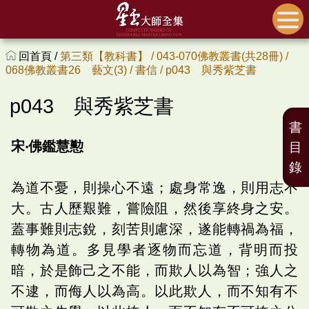
回首頁 /
第三類【教科書】 /
043-070佛教叢書(共28冊) /
068佛教叢書26 藝文(3) /
書信 /
p043 與秀紫芝書
p043 與秀紫芝書
書
宋‧佛鑑慧懃
目
錄
為道不憂，則操心不遠；處身常逸，則用志不
大。古人歷艱難，嘗險阻，然後享終身之安。
蓋事難則志銳，刻苦則慮深，遂能轉禍為福，
轉物為道。多見學者逐物而忘道，背明而投
暗，於是飾己之不能，而欺人以為智；強人之
不逮，而侮人以為高。以此欺人，而不知有不