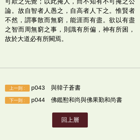
可欺之先覺；以此掩人，而不知有不可掩之公
論。故自智者人愚之，自高者人下之。惟賢者
不然，謂事散而無窮，能涯而有盡。欲以有盡
之智而周無窮之事，則識有所偏，神有所困，
故於大道必有所闕焉。
p043 與韓子蒼書
上一則 :
p044 佛鑑懃和尚與佛果勤和尚書
下一則 :
回上層