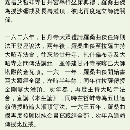
嘉措於哲蚌寺甘丹宮舉行坐床典禮，羅桑曲傑
為授沙彌戒及長壽灌頂，彼此再度建立師徒關
係。
一六二六年，甘丹寺大眾禮請羅桑曲傑任絳則
法王登座說法，兩年後，羅桑曲傑至拉薩主持
大昭寺法會，往來於甘丹寺、扎什倫布寺及大
昭寺之間傳法講經，並修建甘丹寺宗喀巴大師
塔殿的金瓦頂。一六三一年，羅桑曲傑開始書
寫大藏經全部，歷時半年餘，同年往拉薩傳授
金剛鬘大灌頂。次年春，再度主持大昭寺法
會，宣講《本生論》，同時在哲蚌寺為五世達
賴傳授時輪大灌頂等法。一六三五年，羅桑曲
傑再度發願以純金書寫藏經全部，次年為達賴
傳授比丘戒。