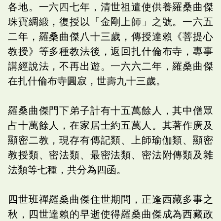
各地。一六四七年，清世祖遣使供養羅桑曲傑
珠寶綢緞，復授以「金剛上師」之號。一六五
二年，羅桑曲傑八十三歲，傳授達賴《菩提心
教授》等多種教法後，返回扎什倫布寺，專事
講經說法，不再出遊。一六六二年，羅桑曲傑
在扎什倫布寺圓寂，世壽九十三歲。
羅桑曲傑門下弟子計有十五萬餘人，其中僧眾
占十萬餘人，在家居士約五萬人。其著作廣及
顯密二教，現存有傳記類、上師瑜伽類、顯密
教授類、密法類、最密法類、密法附傳類及雜
法類等七種，共分為四函。
四世班禪羅桑曲傑住世期間，正逢西藏多事之
秋，四世達賴的早逝使得羅桑曲傑成為西藏政