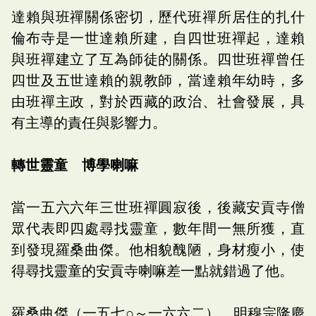
達賴與班禪關係密切，歷代班禪所居住的扎什
倫布寺是一世達賴所建，自四世班禪起，達賴
與班禪建立了互為師徒的關係。四世班禪曾任
四世及五世達賴的親教師，當達賴年幼時，多
由班禪主政，對於西藏的政治、社會發展，具
有主導的責任與影響力。
轉世靈童 博學喇嘛
當一五六六年三世班禪圓寂後，後藏安貢寺僧
眾代表即四處尋找靈童，數年間一無所獲，直
到發現羅桑曲傑。他相貌醜陋，身材瘦小，使
得尋找靈童的安貢寺喇嘛差一點就錯過了他。
羅桑曲傑（一五七○～一六六二），明穆宗隆慶