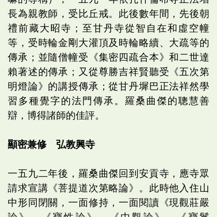
長為親教師，受比丘戒。此後數年間，先後朝
禮前藏大昭寺；至甘丹寺從智自在和虛空幢
等，受時輪金剛大灌頂及時輪略續、大疏等的
傳承；並隨僧幢受《集密四疏合本》和二世達
賴著述的傳承；又從尊勝吉祥賢聽受《五次第
明燈論》的講授傳承；從甘丹墀巴正法祥然學
習多種覺字的法門傳承。羅桑曲傑的聰慧善
辯，博得諸師的佳評。
顯密兼修 弘教興寺
一五九二年後，羅桑曲傑回到安貢寺，應寺眾
請求宣講《菩提道次第略論》。此時他入住山
中形同閉關，一面修持，一面閱讀《現觀莊嚴
論》、《寶性論》、《中觀論》、《寶鬘