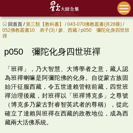
回首頁 /
第三類【教科書】 /
043-070佛教叢書(共28冊) /
052佛教叢書10 弟子(3) /
參、西藏 /
p050 彌陀化身四世班
禪
p050 彌陀化身四世班禪
「班禪」，乃大智慧、大博學者之意，藏人認
為班禪喇嘛是阿彌陀佛的化身。自從蒙古族固
始汗征服西藏，令五世達賴管轄前藏，四世班
禪治理後藏，封班禪以「班禪博克多」之尊號
（博克多乃蒙古對睿智英武者的尊稱），從此
確立了達賴與班禪在西藏的政教地位，成為西
藏兩大活佛系統。