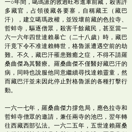
一○年間，噶瑪派的敦迥旺布進軍前藏，殺害許
多藏官，占領後藏各要寨，自稱藏王（藏巴
汗），建立噶瑪政權，並毀壞前藏的色拉寺、
哲蚌寺，驅逐僧眾，殺害千餘藏民，甚至當一
六一六年四世達賴暴亡（二十八歲）時，藏巴
汗竟下令不准達賴轉世，格魯派遭遇空前的劫
難。不久，藏巴汗罹患難癒之症，不得不請羅
桑曲傑為其醫療。羅桑曲傑不僅醫好藏巴汗的
病，同時也說服他同意繼續尋找達賴靈童，然
而藏巴汗並未因此停止對格魯派的各種打擊行
動。
一六一七年，羅桑曲傑力撐危局，應色拉寺和
哲蚌寺僧眾的邀請，兼任兩寺的池巴，翌年轉
往西藏西部弘法。一六二五年，五世達賴羅桑