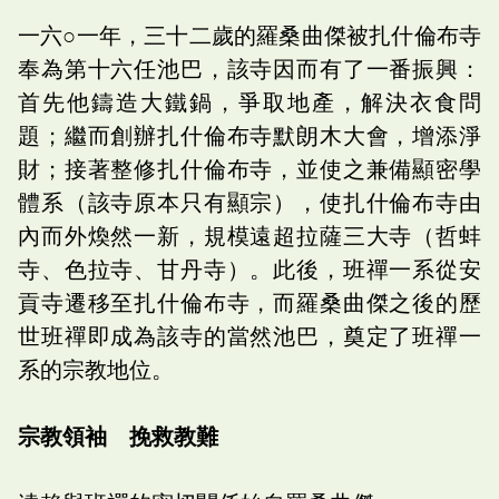
一六○一年，三十二歲的羅桑曲傑被扎什倫布寺
奉為第十六任池巴，該寺因而有了一番振興：
首先他鑄造大鐵鍋，爭取地產，解決衣食問
題；繼而創辦扎什倫布寺默朗木大會，增添淨
財；接著整修扎什倫布寺，並使之兼備顯密學
體系（該寺原本只有顯宗），使扎什倫布寺由
內而外煥然一新，規模遠超拉薩三大寺（哲蚌
寺、色拉寺、甘丹寺）。此後，班禪一系從安
貢寺遷移至扎什倫布寺，而羅桑曲傑之後的歷
世班禪即成為該寺的當然池巴，奠定了班禪一
系的宗教地位。
宗教領袖 挽救教難