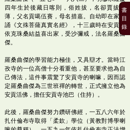
四年生於後藏日喀則，俗姓拔，名卻賈拔桑
書
薄，父名貢噶伍賽，母名措嘉。自幼即在家聽
目
誦《文殊菩薩真實名經》，十三歲時在安貢寺
錄
依克珠桑結益喜出家，受沙彌戒，法名羅桑曲
傑。
羅桑曲傑的學習能力極佳，又具辯才。當時江
孜寺的一位高僧十分看重他，甚至要求他為自
己傳法，這件事震驚了安貢寺的喇嘛，因而認
定羅桑曲傑為三世班禪的轉世，正式擁立他為
安貢活佛，擔任安貢寺池巴（住持）。
此後，羅桑曲傑努力鑽研佛經，一五八六年於
扎什倫布寺取得「柔欽」學位（黃教對博學喇
嘛的尊稱），一五九一年依扎什倫布寺正法增