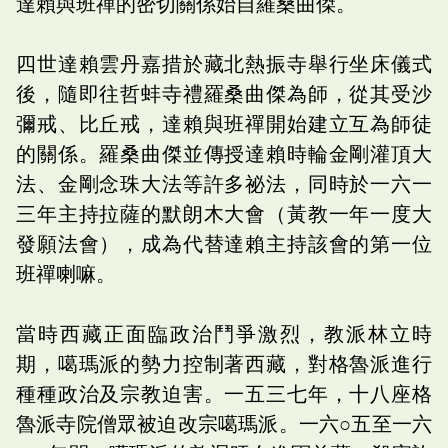
達賴與班禪的密切關係始自羅桑曲傑。
四世達賴雲丹嘉措於藏北熱振寺舉行坐床儀式
後，隨即往哲蚌寺禮羅桑曲傑為師，從其受沙
彌戒、比丘戒，達賴與班禪開始建立互為師徒
的關係。羅桑曲傑並傳授達賴時輪金剛灌頂大
法、金剛念珠大法等許多祕法，同時於一六一
三年主持拉薩的默朗木大會（黃教一年一度大
發願法會），成為代替達賴主持該會的第一位
班禪喇嘛。
當時西藏正面臨政治鬥爭激烈，教派林立時
期，噶瑪派的勢力控制著西藏，對格魯派進行
種種政治及宗教迫害。一五三七年，十八座格
魯派寺院僧眾被迫改宗噶瑪派。一六○五至一六