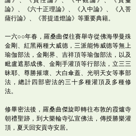
論》、《六十正理論》、《入中論》、《入菩
薩行論》、《菩提道燈論》等重要典籍。
一六○○年春，羅桑曲傑往賽舉寺從佛海學曼殊
金剛、紅黑兩種大威德，三派能怖威德等無上
瑜伽部法，金剛界、吉祥頂等瑜伽部法，以及
毗盧遮那成佛、金剛手灌頂等行部法，立三三
昧耶、尊勝摧壞、大白傘蓋、光明天女等事部
法，總計四部密法的三十多種灌頂及多種修
法。
修畢密法後，羅桑曲傑旋即轉往布敦的霞爐寺
朝禮聖跡，到大樂輪寺弘宣佛法，傳授勝樂灌
頂，夏天回安貢寺安居。