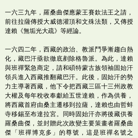
一六三九年，羅桑曲傑應蒙王賽欽法王之請，
前往拉薩傳授大威德灌頂和文殊法類，又傳授
達賴《無垢光大疏》等經論。
一六四二年，西藏的政治、教派鬥爭漸趨白熱
化，藏巴汗亟欲徹底剷除格魯派。為此，達賴
與班禪緊急商定，請和碩特蒙古族領袖固始汗
領兵進入西藏推翻藏巴汗。此後，固始汗的勢
力主導著西藏，他下令把西藏三區十三州政教
大權及每年稅收奉獻給五世達賴，作為供養，
將西藏首府由桑主遷移到拉薩，達賴也由哲蚌
寺移錫至布達拉宮。同時固始汗亦將後藏供養
羅桑曲傑，並封贈此次政變主要策畫者羅桑曲
傑「班禪博克多」的尊號，這是班禪名號之