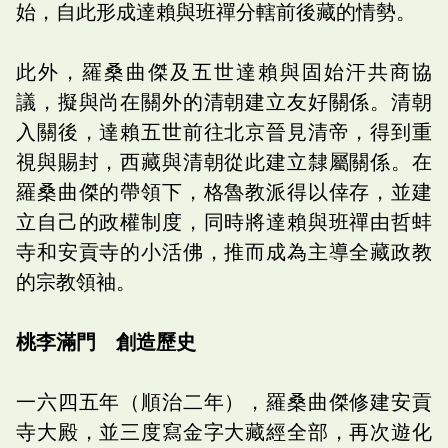
始，自此形成達賴與班禪分轄前後藏的情勢。
此外，羅桑曲傑及五世達賴與固始汗共商協
議，擬與尚在關外的清朝建立友好關係。清朝
入關後，達賴五世前往北京晉見清帝，得到重
視與賜封，西藏與清朝從此建立隸屬關係。在
羅桑曲傑的帶領下，格魯教派得以倖存，並建
立自己的政權制度，同時將達賴與班禪由哲蚌
寺和安貢寺的小活佛，推而成為主導全藏政教
的宗教領袖。
桃李滿門 創造歷史
一六四五年（順治二年），羅桑曲傑修建安貢
寺大殿，並三度寫金字大藏經全部，再次遊化