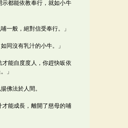
開示都能依教奉行，就如小牛
乳哺一般，絕對信受奉行。」
，如同沒有乳汁的小牛。」
法才能自度度人，你趕快皈依
過。」
弘揚佛法於人間。
汁才能成長，離開了慈母的哺