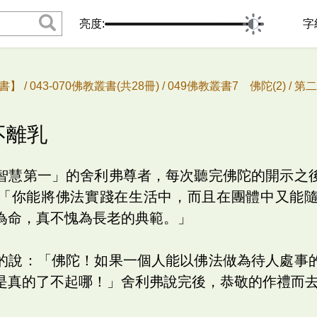
亮度:
字
書】 /
043-070佛教叢書(共28冊) /
049佛教叢書7 佛陀(2) /
第二
不離乳
智慧第一」的舍利弗尊者，每次聽完佛陀的開示之
「你能將佛法實踐在生活中，而且在團體中又能
為命，真不愧為長老的典範。」
的說：「佛陀！如果一個人能以佛法做為待人處事
是真的了不起哪！」舍利弗說完後，恭敬的作禮而