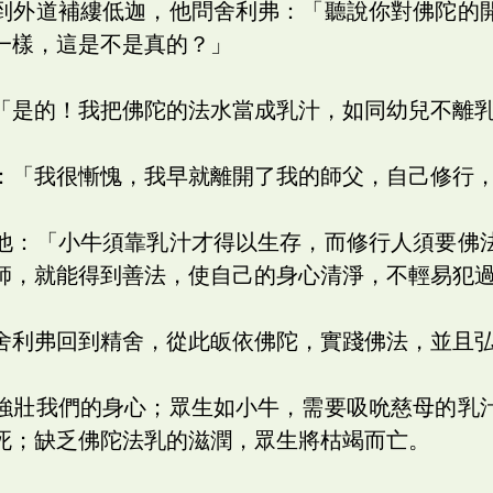
到外道補縷低迦，他問舍利弗：「聽說你對佛陀的
一樣，這是不是真的？」
「是的！我把佛陀的法水當成乳汁，如同幼兒不離
：「我很慚愧，我早就離開了我的師父，自己修行
他：「小牛須靠乳汁才得以生存，而修行人須要佛
師，就能得到善法，使自己的身心清淨，不輕易犯
舍利弗回到精舍，從此皈依佛陀，實踐佛法，並且
強壯我們的身心；眾生如小牛，需要吸吮慈母的乳
死；缺乏佛陀法乳的滋潤，眾生將枯竭而亡。