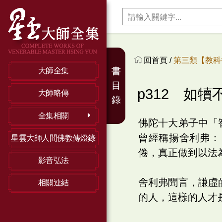
回首頁 /
第三類【教科
書
大師全集
目
p312 如犢
大師略傳
錄
全集相關
佛陀十大弟子中「
曾經稱揚舍利弗：
星雲大師人間佛教傳燈錄
倦，真正做到以法
影音弘法
舍利弗聞言，謙虛
相關連結
的人，這樣的人才