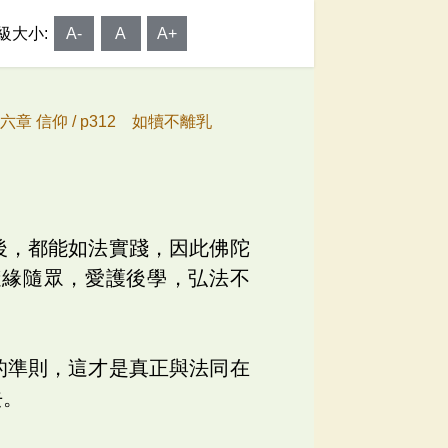
級大小:
A-
A
A+
六章 信仰 /
p312 如犢不離乳
後，都能如法實踐，因此佛陀
隨緣隨眾，愛護後學，弘法不
的準則，這才是真正與法同在
去。