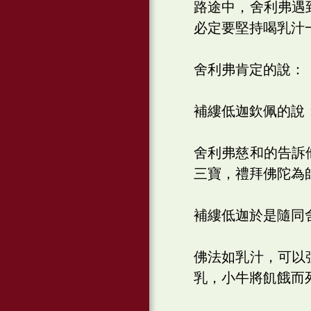
路途中，舍利弗遇
必定要堅持喝乳汁
舍利弗肯定的說：
補縷低迦欽佩的說
舍利弗慈和的告訴
三寶，禮拜佛陀為
補縷低迦於是隨同
佛法如乳汁，可以
乳，小牛將飢餓而