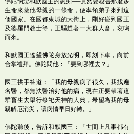
佛陀憫念和默國王的愚痴──竟然要殺害那麼多
生命來救他母親的一條命，便率領弟子來到這
個國家。在國都東城的大街上，剛好碰到國王
及婆羅門教士等，正驅趕著一大群人畜，哀鳴
而來。
和默國王遙望佛陀身放光明，即刻下車，向前
合掌禮拜。佛陀問他：「要到哪裡去？」
國王拱手答道：「我的母親病了很久，我找遍
名醫，都無法醫治好他的病，現在正要帶著這
群畜生去舉行祭祀天神的大典，希望為我的母
親解厄消災，讓病情早日好轉。」
佛陀聽後，告訴和默國王：「世間上凡事都有