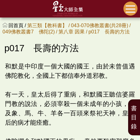
回首頁 /
第三類【教科書】 /
043-070佛教叢書(共28冊) /
049佛教叢書7 佛陀(2) /
第八章 因果 /
p017 長壽的方法
p017 長壽的方法
和默是中印度一個大國的國王，由於未曾值遇
佛陀教化，全國上下都信奉外道邪教。
有一天，皇太后得了重病，和默國王聽信婆羅
門教的說法，必須宰殺一個未成年的小孩，以
書
及象、馬、牛、羊各一百頭來祭祀天神，皇太
目
后的病才能痊癒。
錄