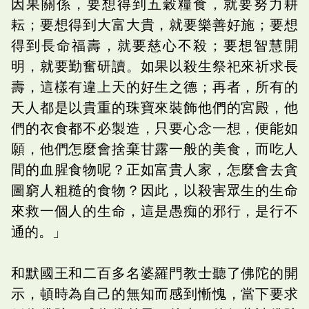
因果關係，要想得到五穀糧食，就要努力耕
耘；要想得到大富大貴，就要樂善好施；要想
得到長命福壽，就要慈心不殺；要想智慧開
明，就要勤奮研讀。如果以殺生祭祀來祈求長
壽，這樣有違上天的好生之德；再者，所有的
天人都是以貴重的珠寶來裝飾他們的宮殿，他
們的衣食都不必製造，只要心念一想，便能如
願，他們怎麼會捨棄甘露一般的美食，而吃人
間的血腥食物呢？正如富貴人家，怎麼會去貪
圖窮人粗糙的食物？因此，以殺害眾生的生命
來救一個人的生命，這是愚痴的邪行，是行不
通的。」
和默國王和二百多名婆羅門教士聽了佛陀的開
示，頓時為自己的無知而感到慚愧，當下要求