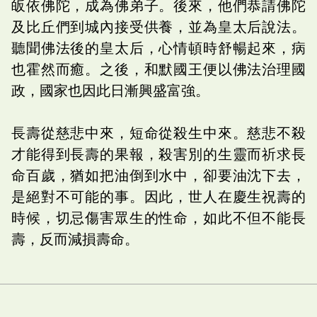
皈依佛陀，成為佛弟子。後來，他們恭請佛陀
及比丘們到城內接受供養，並為皇太后說法。
聽聞佛法後的皇太后，心情頓時舒暢起來，病
也霍然而癒。之後，和默國王便以佛法治理國
政，國家也因此日漸興盛富強。
長壽從慈悲中來，短命從殺生中來。慈悲不殺
才能得到長壽的果報，殺害別的生靈而祈求長
命百歲，猶如把油倒到水中，卻要油沈下去，
是絕對不可能的事。因此，世人在慶生祝壽的
時候，切忌傷害眾生的性命，如此不但不能長
壽，反而減損壽命。