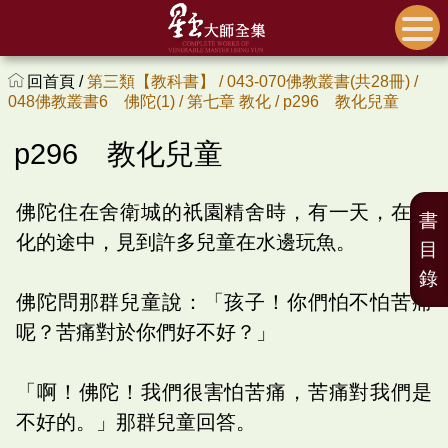
回首頁 /
第三類【教科書】 /
043-070佛教叢書(共28冊) /
048佛教叢書6 佛陀(1) /
第七章 教化 /
p296 教化兒童
p296 教化兒童
佛陀住在舍衛城的祇園精舍時，有一天，在行
書
化的途中，見到許多兒童在水邊玩魚。
目
錄
佛陀問那群兒童說：「孩子！你們怕不怕苦痛
呢？苦痛對於你們好不好？」
「啊！佛陀！我們很害怕苦痛，苦痛對我們是
不好的。」那群兒童回答。