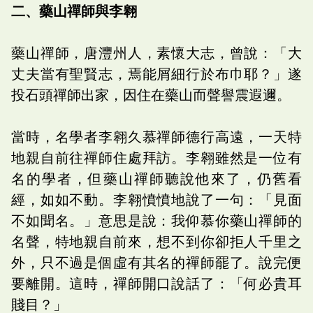
二、藥山禪師與李翱
藥山禪師，唐灃州人，素懷大志，曾說：「大
丈夫當有聖賢志，焉能屑細行於布巾耶？」遂
投石頭禪師出家，因住在藥山而聲譽震遐邇。
當時，名學者李翱久慕禪師德行高遠，一天特
地親自前往禪師住處拜訪。李翱雖然是一位有
名的學者，但藥山禪師聽說他來了，仍舊看
經，如如不動。李翱憤憤地說了一句：「見面
不如聞名。」意思是說：我仰慕你藥山禪師的
名聲，特地親自前來，想不到你卻拒人千里之
外，只不過是個虛有其名的禪師罷了。說完便
要離開。這時，禪師開口說話了：「何必貴耳
賤目？」