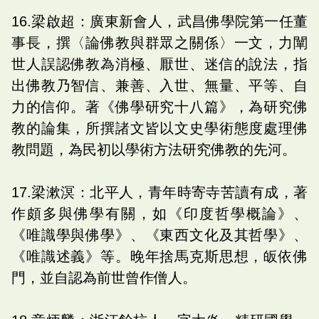
16.梁啟超：廣東新會人，武昌佛學院第一任董
事長，撰〈論佛教與群眾之關係〉一文，力闡
世人誤認佛教為消極、厭世、迷信的說法，指
出佛教乃智信、兼善、入世、無量、平等、自
力的信仰。著《佛學研究十八篇》，為研究佛
教的論集，所撰諸文皆以文史學術態度處理佛
教問題，為民初以學術方法研究佛教的先河。
17.梁漱溟：北平人，青年時寄寺苦讀有成，著
作頗多與佛學有關，如《印度哲學概論》、
《唯識學與佛學》、《東西文化及其哲學》、
《唯識述義》等。晚年捨馬克斯思想，皈依佛
門，並自認為前世曾作僧人。