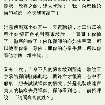
優勢，欣喜之餘，逢人就說：「我一向都輸給
佛印禪師，今天我可贏了！」
消息傳到蘇小妹耳中，天資聰穎，才華出眾的
蘇小妹卻正色的對蘇東坡說：「哥哥！你輸
了，徹底的輸了！佛印禪師的心如佛菩薩，所
以他看你像一尊佛，而你的心像牛糞，所以你
看他才像一堆牛糞。」
又有一次，自命不凡的蘇東坡到荊南，聽說玉
泉承皓禪師駐錫此地，機鋒辯才很高，心中不
服氣，想去試試禪師的悟境，於是化裝成達官
貴人的模樣去見禪師。禪師看到他，上前招呼
說：「請問高官貴姓？」