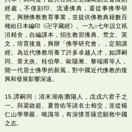
經處，不僅刻印、流通佛典，還從事佛學研
究，興辦佛教教育事業，並提供佛教典籍數百
種給日本編印《卍字藏經》。一九○七年設立祇
洹精舍，自編課本，招生教習佛典、梵文、英
文，培育後進，興辦「佛學研究會」，定期講
經。為近代佛教培養了許多卓越人才，如譚嗣
同、章太炎、桂伯華、歐陽漸、黎端甫等人，
開一代居士佛學的新風，對中國近代佛教的復
興和發展影響深遠。
15.譚嗣同：清末湖南瀏陽人，戊戌六君子之
一。與梁啟超、夏曾佑等諸名士相交，並從楊
仁山學華嚴、唯識等，有深懷菩薩悲願救中國
之志。