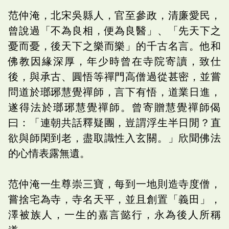
范仲淹，北宋吳縣人，官至參政，清廉愛民，
曾說過「不為良相，便為良醫」、「先天下之
憂而憂，後天下之樂而樂」的千古名言。他和
佛教因緣深厚，年少時曾在寺院寄讀，致仕
後，與承古、圓悟等禪門高僧過從甚密，並嘗
問道於瑯琊慧覺禪師，言下有悟，道業日進，
遂得法於瑯琊慧覺禪師。曾寄贈慧覺禪師偈
曰：「連朝共話釋疑團，豈謂浮生半日閒？直
欲與師閑到老，盡取識性入玄關。」欣聞佛法
的心情表露無遺。
范仲淹一生尊崇三寶，每到一地則造寺度僧，
嘗捨宅為寺，寺名天平，並且創置「義田」，
澤被族人，一生的嘉言懿行，永為後人所稱