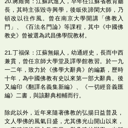
20.蔣維喬：江蘇武進人，早年任江蘇省教育廳
長，其時主張毀寺興學，後皈依諦閑大師，乃
頓改以往作風。曾在南京大學開講「佛教入
門」、《百法名門論》等課程，其中《中國佛
教史》曾被選為武昌佛學院教材。
21.丁福保：江蘇無錫人，幼通經史，長而中西
兼貫，曾任京師大學堂及譯學館教習。於一九
一二年，致力於《佛學大辭典》的編纂，歷時
十年，為中國佛教有史以來第一部大辭典。後
又編印《翻譯名義集新編》、《一切經音義匯
編》二書，與該辭典相輔而行。
除此以外，近年來隨著佛教的弘揚日益普及，
文人學佛的風氣日盛，尤其佛光山開山以來，