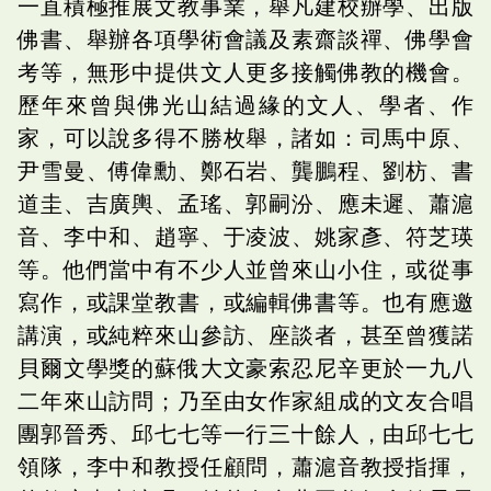
一直積極推展文教事業，舉凡建校辦學、出版
佛書、舉辦各項學術會議及素齋談禪、佛學會
考等，無形中提供文人更多接觸佛教的機會。
歷年來曾與佛光山結過緣的文人、學者、作
家，可以說多得不勝枚舉，諸如：司馬中原、
尹雪曼、傅偉勳、鄭石岩、龔鵬程、劉枋、書
道圭、吉廣輿、孟瑤、郭嗣汾、應未遲、蕭滬
音、李中和、趙寧、于凌波、姚家彥、符芝瑛
等。他們當中有不少人並曾來山小住，或從事
寫作，或課堂教書，或編輯佛書等。也有應邀
講演，或純粹來山參訪、座談者，甚至曾獲諾
貝爾文學獎的蘇俄大文豪索忍尼辛更於一九八
二年來山訪問；乃至由女作家組成的文友合唱
團郭晉秀、邱七七等一行三十餘人，由邱七七
領隊，李中和教授任顧問，蕭滬音教授指揮，