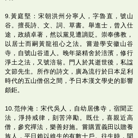
9.黃庭堅：宋朝洪州分寧人，字魯直，號山
谷。擅長詩、文、詞、草書。舉進士，曾入仕
途，政績卓著，然以黨見遭謫貶。崇奉佛教，
以居士而嗣黃龍祖心之法。嘗遊學安徽山谷
寺，自號山谷道人。晚年築精舍於涪濱，修行
淨土之法，又號涪翁。門人於其逝世後，私諡
文節先生。所作的詩文，廣為流行於日本足利
時代的五山僧侶之間，予日本漢文學史的影響
頗鉅。
10.范仲淹：宋代吳人，自幼居佛寺，宿聞正
法，淨持戒律，刻苦淬勵。既仕，喜親近高
僧，參究禪法，樂善好施。嘗購置義田以贍養
族人，平日賴以維生的有數十戶。往生時，聞