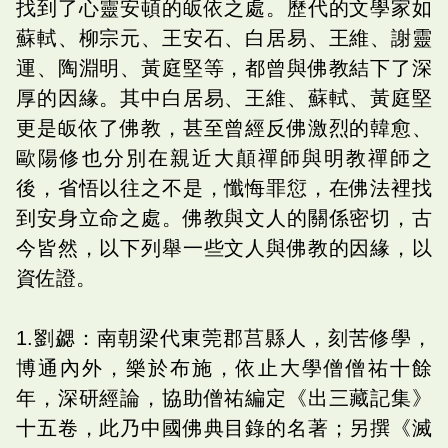
找到了心靈安頓的皈依之處。歷代的文學家如
蘇軾、柳宗元、王安石、白居易、王維、謝靈
運、陶淵明、黃庭堅等，都曾與佛教結下了深
厚的因緣。其中白居易、王維、蘇軾、黃庭堅
更是皈依了佛教，甚至曾經反佛激烈的韓愈、
歐陽修也分別在親近大顛禪師與明教禪師之
後，省悟以往之不是，懺悔罪愆，在佛法裡找
到安身立命之處。佛教與文人的關係密切，古
今皆然，以下列舉一些文人與佛教的因緣，以
資佐證。
1.劉勰：南朝梁代東莞郡莒縣人，刻苦修學，
博通內外，樂於布施，依止大學僧僧祐十餘
年，深研經論，協助僧祐編定《出三藏記集》
十五卷，此乃中國佛典目錄的名著；另撰《滅