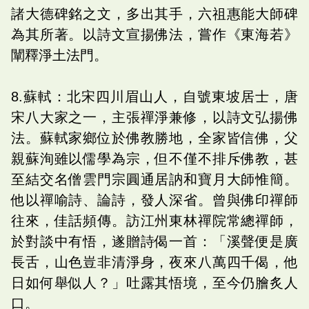
諸大德碑銘之文，多出其手，六祖惠能大師碑
為其所著。以詩文宣揚佛法，嘗作《東海若》
闡釋淨土法門。
8.蘇軾：北宋四川眉山人，自號東坡居士，唐
宋八大家之一，主張禪淨兼修，以詩文弘揚佛
法。蘇軾家鄉位於佛教勝地，全家皆信佛，父
親蘇洵雖以儒學為宗，但不僅不排斥佛教，甚
至結交名僧雲門宗圓通居訥和寶月大師惟簡。
他以禪喻詩、論詩，發人深省。曾與佛印禪師
往來，佳話頻傳。訪江州東林禪院常總禪師，
於對談中有悟，遂贈詩偈一首：「溪聲便是廣
長舌，山色豈非清淨身，夜來八萬四千偈，他
日如何舉似人？」吐露其悟境，至今仍膾炙人
口。