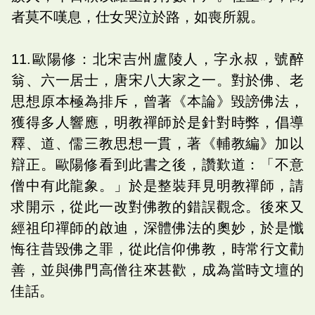
者莫不嘆息，仕女哭泣於路，如喪所親。
11.歐陽修：北宋吉州盧陵人，字永叔，號醉
翁、六一居士，唐宋八大家之一。對於佛、老
思想原本極為排斥，曾著《本論》毀謗佛法，
獲得多人響應，明教禪師於是針對時弊，倡導
釋、道、儒三教思想一貫，著《輔教編》加以
辯正。歐陽修看到此書之後，讚歎道：「不意
僧中有此龍象。」於是整裝拜見明教禪師，請
求開示，從此一改對佛教的錯誤觀念。後來又
經祖印禪師的啟迪，深體佛法的奧妙，於是懺
悔往昔毀佛之罪，從此信仰佛教，時常行文勸
善，並與佛門高僧往來甚歡，成為當時文壇的
佳話。