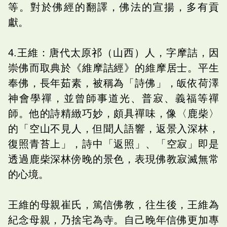
等。對於佛經的翻譯，佛法的宣揚，多有貢
獻。
4.王維：唐代太原祁（山西）人，字摩詰，因
崇佛而取典於《維摩詰經》的維摩居士。平生
奉佛，長年茹素，被稱為「詩佛」，皈依荷澤
神會學禪，並曾師事道光、普寂、義福等禪
師。他的詩精緻巧妙，頗具禪味，像〈鹿柴〉
的「空山不見人，但聞人語響，返景入深林，
復照青苔上」，詩中「返照」、「空寂」即是
透過鹿柴深林傍晚的景色，表現佛教寂滅無常
的心境。
王維的母親崔氏，篤信佛教，往生後，王維為
紀念母親，乃捨宅為寺。自己晚年信佛更加專