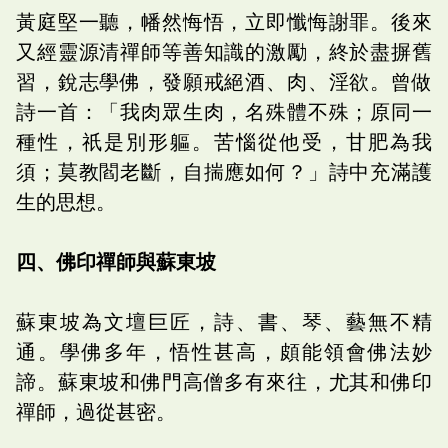
黃庭堅一聽，幡然悔悟，立即懺悔謝罪。後來
又經靈源清禪師等善知識的激勵，終於盡摒舊
習，銳志學佛，發願戒絕酒、肉、淫欲。曾做
詩一首：「我肉眾生肉，名殊體不殊；原同一
種性，祇是別形軀。苦惱從他受，甘肥為我
須；莫教閻老斷，自揣應如何？」詩中充滿護
生的思想。
四、佛印禪師與蘇東坡
蘇東坡為文壇巨匠，詩、書、琴、藝無不精
通。學佛多年，悟性甚高，頗能領會佛法妙
諦。蘇東坡和佛門高僧多有來往，尤其和佛印
禪師，過從甚密。