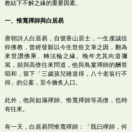
教結下不解之緣的重要因素。
一、惟寬禪師與白居易
唐朝詩人白居易，自號香山居士，一生虔誠信
仰佛教，曾經發願以今生世俗文筆之因，翻為
來世讚佛乘、轉法輪之緣。晚年尤其向道彌
篤，頻與高僧往來問道，他與鳥窠禪師的酬答
唱和，留下「三歲孩兒雖道得，八十老翁行不
得」的公案，至今膾炙人口。
此外，他與如滿禪師、惟寬禪師等高僧，也時
有往來。
有一天，白居易問惟寬禪師：「既曰禪師，何