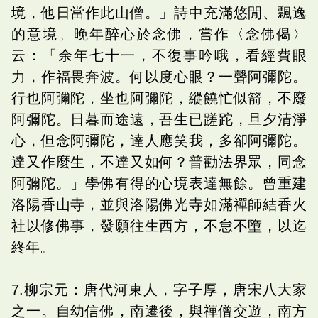
境，他日當作此山僧。」詩中充滿悠閒、飄逸
的意境。晚年醉心於念佛，嘗作〈念佛偈〉
云：「余年七十一，不復事吟哦，看經費眼
力，作福畏奔波。何以度心眼？一聲阿彌陀。
行也阿彌陀，坐也阿彌陀，縱饒忙似箭，不廢
阿彌陀。日暮而途遠，吾生已蹉跎，旦夕清淨
心，但念阿彌陀，達人應笑我，多卻阿彌陀。
達又作麼生，不達又如何？普勸法界眾，同念
阿彌陀。」學佛有得的心境表達無餘。曾重建
洛陽香山寺，並與洛陽佛光寺如滿禪師結香火
社以修佛事，發願往生西方，不怠不墮，以迄
終年。
7.柳宗元：唐代河東人，字子厚，唐宋八大家
之一。自幼信佛，南遷後，與禪僧交遊，南方