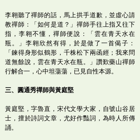
李翱聽了禪師的話，馬上拱手道歉，並虛心請
教禪師：「如何是道？」禪師手往上指又往下
指，李翱不懂，禪師便說：「雲在青天水在
瓶。」李翱欣然有得，於是做了一首偈子：
「鍊得身形似鶴形，千株松下兩函經；我來問
道無餘說，雲在青天水在瓶。」讚歎藥山禪師
行解合一，心中坦蕩蕩，已見自性本源。
三、圓通秀禪師與黃庭堅
黃庭堅，字魯直，宋代文學大家，自號山谷居
士，擅於詩詞文章，尤好作豔詞，為時人所傳
誦。