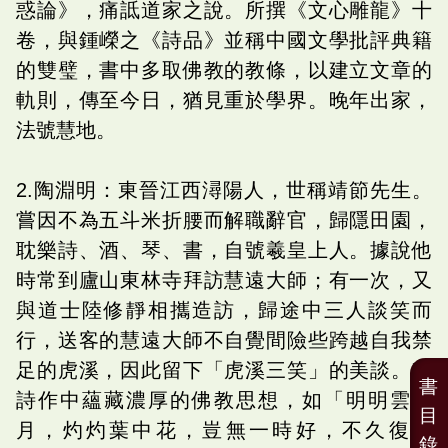
惑論》，痛詆道家之說。所撰《文心雕龍》十
卷，與鍾嶸之《詩品》並稱中國文學批評典籍
的雙璧，書中多取佛教的教條，以建立文章的
軌則，傳至今日，猶見重於學界。晚年出家，
法號慧地。
2.陶淵明：東晉江西潯陽人，世稱靖節先生。
嘗因不為五斗米折腰而解職辭官，歸隱田園，
耽樂詩、酒、琴、書，自號羲皇上人。據說他
時常到廬山東林寺拜訪慧遠大師；有一次，又
與道士陸修靜相攜造訪，歸途中三人談笑而
行，送客的慧遠大師不自覺間險些跨越自我禁
足的虎溪，因此留下「虎溪三笑」的美談。其
書
詩作中蘊藏濃厚的佛教思想，如「明明雲間
目
月，灼灼葉中花，豈無一時好，不久復如
錄