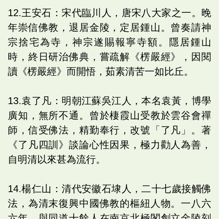
12.王安石：宋代臨川人，唐宋八大家之一。晚
年崇信佛教，退居金陵，定居鍾山。曾奏請神
宗捨宅為寺，神宗遂賜報寧寺額。隱居鍾山
時，終日研治佛典，嘗疏解《楞嚴經》，因閱
讀《楞嚴經》而開悟，茹素清苦一如比丘。
13.袁了凡：明朝江蘇吳江人，本名袁黃，博學
廣知，無所不通。曾於棲霞山受教於雲谷會禪
師，信受佛法，精勤奉行，改號「了凡」。著
《了凡四訓》談論心性因果，極力勸人為善，
自明清以來甚為流行。
14.楊仁山：清代安徽石埭人，二十七歲接觸佛
法，為清末復興中國佛教的樞紐人物。一八六
六年，與同道十餘人在南京北極閣創立金陵刻