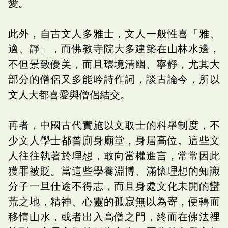
愛。
此外，自古文人多雅士，文人一般性喜「雅、
適、靜」，而佛教寺院大多建築在山林水邊，
不但景致優美，而且環境清幽、寧靜，尤其大
部分的僧侶又多能吟詩作詞，談古論今，所以
文人大都喜愛與僧侶結交。
再者，中國古代實施以文取士的科舉制度，不
少文人學士都曾廁身廟堂，身居高位。這些文
人往往執著於理想，敢向當權進言，常常因此
獲罪被貶。當這些學養淵博、滿懷理想的知識
分子一旦仕途不得志，而且身處文化未開的蠻
荒之地，精神、心靈的孤寂無以為寄，便轉而
移情山水，或者出入高僧之門，終而在佛法裡