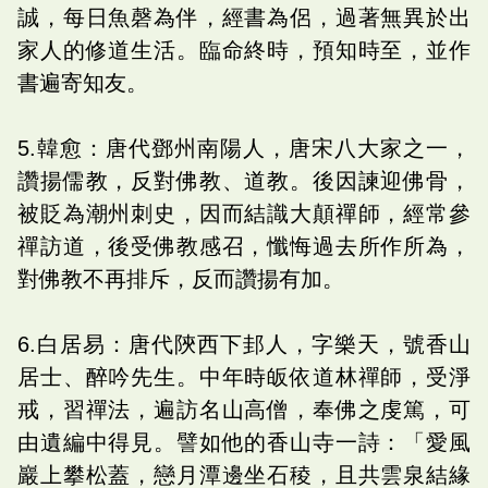
誠，每日魚磬為伴，經書為侶，過著無異於出
家人的修道生活。臨命終時，預知時至，並作
書遍寄知友。
5.韓愈：唐代鄧州南陽人，唐宋八大家之一，
讚揚儒教，反對佛教、道教。後因諫迎佛骨，
被貶為潮州刺史，因而結識大顛禪師，經常參
禪訪道，後受佛教感召，懺悔過去所作所為，
對佛教不再排斥，反而讚揚有加。
6.白居易：唐代陝西下邽人，字樂天，號香山
居士、醉吟先生。中年時皈依道林禪師，受淨
戒，習禪法，遍訪名山高僧，奉佛之虔篤，可
由遺編中得見。譬如他的香山寺一詩：「愛風
巖上攀松蓋，戀月潭邊坐石稜，且共雲泉結緣