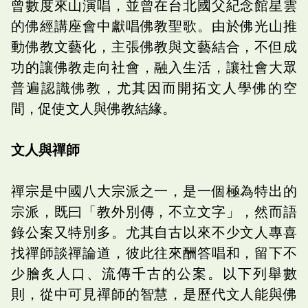
曾數度來山演唱，並曾在台北國父紀念館星雲
的佛經講座會中獻唱佛教聖歌。由於佛光山推
動佛教文藝化，主張佛教與文藝結合，不但成
功的讓佛教走向社會，融入生活，讓社會大眾
普遍認識佛教，尤其因而開拓文人學佛的空
間，促使文人與佛教結緣。
文人與禪師
禪宗是中國八大宗派之一，是一個極為特出的
宗派，既曰「教外別傳，不立文字」，然而語
錄公案又特別多。尤其自古以來不少文人專喜
找禪師談禪論道，彼此往來酬答唱和，留下不
少膾炙人口、流傳千古的公案。以下列舉數
則，從中可見禪師的智慧，是歷代文人能與佛