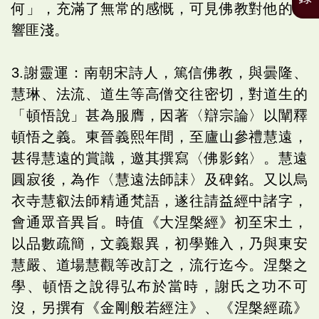
何」，充滿了無常的感慨，可見佛教對他的影
響匪淺。
3.謝靈運：南朝宋詩人，篤信佛教，與曇隆、
慧琳、法流、道生等高僧交往密切，對道生的
「頓悟說」甚為服膺，因著〈辯宗論〉以闡釋
頓悟之義。東晉義熙年間，至廬山參禮慧遠，
甚得慧遠的賞識，邀其撰寫〈佛影銘〉。慧遠
圓寂後，為作〈慧遠法師誄〉及碑銘。又以烏
衣寺慧叡法師精通梵語，遂往請益經中諸字，
會通眾音異旨。時值《大涅槃經》初至宋土，
以品數疏簡，文義艱異，初學難入，乃與東安
慧嚴、道場慧觀等改訂之，流行迄今。涅槃之
學、頓悟之說得弘布於當時，謝氏之功不可
沒，另撰有《金剛般若經注》、《涅槃經疏》