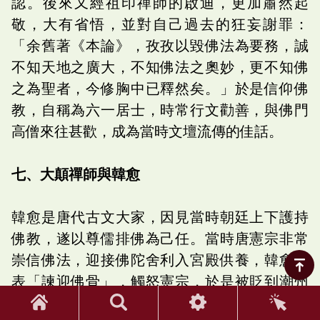
認。後來又經祖印禪師的啟迪，更加肅然起
敬，大有省悟，並對自己過去的狂妄謝罪：
「余舊著《本論》，孜孜以毀佛法為要務，誠
不知天地之廣大，不知佛法之奧妙，更不知佛
之為聖者，今修胸中已釋然矣。」於是信仰佛
教，自稱為六一居士，時常行文勸善，與佛門
高僧來往甚歡，成為當時文壇流傳的佳話。
七、大顛禪師與韓愈
韓愈是唐代古文大家，因見當時朝廷上下護持
佛教，遂以尊儒排佛為己任。當時唐憲宗非常
崇信佛法，迎接佛陀舍利入宮殿供養，韓愈上
表「諫迎佛骨」，觸怒憲宗，於是被貶到潮州
當刺史。