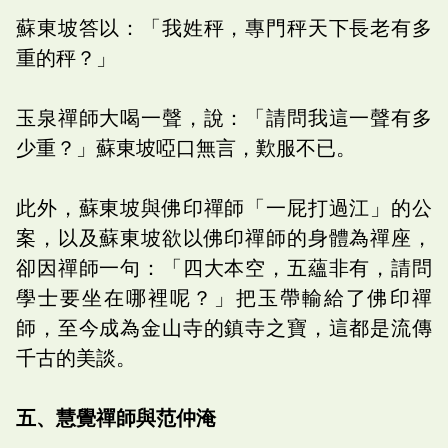
蘇東坡答以：「我姓秤，專門秤天下長老有多
重的秤？」
玉泉禪師大喝一聲，說：「請問我這一聲有多
少重？」蘇東坡啞口無言，歎服不已。
此外，蘇東坡與佛印禪師「一屁打過江」的公
案，以及蘇東坡欲以佛印禪師的身體為禪座，
卻因禪師一句：「四大本空，五蘊非有，請問
學士要坐在哪裡呢？」把玉帶輸給了佛印禪
師，至今成為金山寺的鎮寺之寶，這都是流傳
千古的美談。
五、慧覺禪師與范仲淹