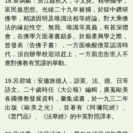
18.章炳麟：浙江餘杭人，字太炎。精研國學，
富民族思想。光緒二十九年被捕，於獄中鑽研
佛學，精讀因明及唯識法相等經論。對大乘佛
法的緣起性空、無我、唯識等真義，有甚深體
會，在佛學方面著書頗多。於廟產興學之際，
曾發表〈告佛子書〉，一方面喚醒僧眾認清時
代，須自辦學校迎頭趕上，一方面忠告世人不
應對佛教有荒謬的舉動。
19.呂碧城：安徽旌德人，諳英、法、德、日等
語文。二十歲時任《大公報》編輯，廣蒐歐美
各國佛教發展資料，彙集成書，於一九三二年
出版《歐美之光》，並著有《阿彌陀經》、
《普門品》、《法華經》的中英對照譯本。