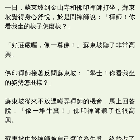
一日，蘇東坡到金山寺和佛印禪師打坐，蘇東
坡覺得身心舒悅，於是問禪師說：「禪師！你
看我坐的樣子怎麼樣？」
「好莊嚴喔，像一尊佛！」蘇東坡聽了非常高
興。
佛印禪師接著反問蘇東坡：「學士！你看我坐
的姿勢怎麼樣？」
蘇東坡從來不放過嘲弄禪師的機會，馬上回答
說：「像一堆牛糞！」佛印禪師聽了也很高
興。
蘇東坡由於禪師被自己譬喻為牛糞，終於占了