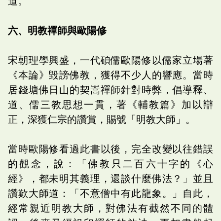
道。
六、明教禪師與歐陽修
宋朝理學興盛，一代碩儒歐陽修以儒家立場著
《本論》毀謗佛教，獲得不少人的響應。當時
居錢塘佛日山的契嵩禪師針對時弊，倡導釋、
道、儒三教思想一貫，著《輔教篇》加以辯
正，深獲仁宗的讚賞，賜號「明教大師」。
當時歐陽修看過此書以後，完全改變以往錯誤
的觀念，說：「佛教只二百六十字的《心
經》，都未明其義理，還談什麼佛法？」並且
讚歎大師道：「不意僧中有此龍象。」自此，
經常親近明教大師，對佛法有截然不同的體