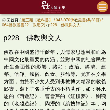
回首頁 /
第三類【教科書】 /
043-070佛教叢書(共28冊) /
064佛教叢書22 教用(2) /
p228 佛教與文人
p228 佛教與文人
佛教在中國盛行千餘年，與儒家思想融和而為
中國文化最重要的內涵，並對中國的社會民生
產生全面性的影響，諸如：政治、經濟、建
築、信仰、風俗、飲食、服飾等。尤其在文學
方面，由於不少文人受到佛教博大精深的教義
影響，寫下了名垂千古的不朽著作，如：吳承
恩的《西遊記》、曹雪芹的《紅樓夢》、劉鶚
的《老殘遊記》、陶潛的《續搜神記》等，均