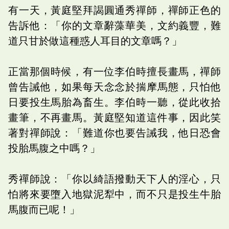
有一天，黃庭堅拜謁圓通秀禪師，禪師正色的
告訴他：「你的文章辭藻華美，文約義豐，難
道只甘於做這種惑人耳目的文章嗎？」
正當那個時候，有一位李伯時擅長畫馬，禪師
曾告誡他，如果每天念念於揣摩馬態，只怕他
日要投生馬胎為畜生。李伯時一聽，從此收拾
畫筆，不再畫馬。黃庭堅知道這件事，因此笑
著對禪師說：「難道你也要告誡我，他日恐會
投胎馬腹之中嗎？」
秀禪師說：「你以綺語撥動天下人的淫心，只
怕將來要墮入地獄泥犁中，而不只是投生牛胎
馬腹而已呢！」