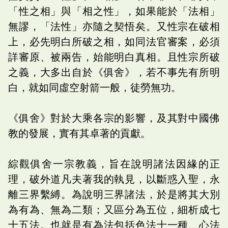
「性之相」與「相之性」，如果能於「法相」
無謬，「法性」亦隨之契悟矣。又性宗在破相
上，必先明白所破之相，如同法官審案，必須
詳審原、被兩告，始能明白真相。且性宗所破
之義，大多出自於《俱舍》，若不事先有所明
白，就如同虛空射箭一般，徒勞無功。
《俱舍》對於大乘各宗的影響，及其對中國佛
教的發展，實有其卓著的貢獻。
綜觀俱舍一宗教義，旨在說明諸法因緣的正
理，破外道凡夫著我的執見，以斷惑入聖，永
離三界繫縛。為說明三界諸法，於是將其大別
為有為、無為二類；又區分為五位，細析成七
十五法。也就是有為法包括色法十一種、心法