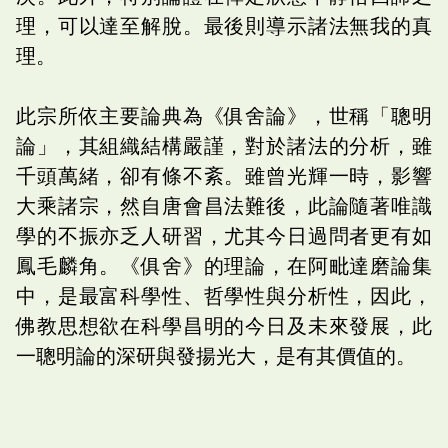
理，可以達至解脫。最後則導示諸法無我的真
理。
此宗所依主要論典為《俱舍論》，世稱「聰明
論」，其組織結構嚴謹，對於諸法的分析，雖
千頭萬緒，卻有條不紊。雖曾光輝一時，影響
大乘諸宗，然自唐會昌法難後，此論隨著唯識
學的不振亦乏人研習，尤其今日過問者更有如
鳳毛麟角。《俱舍》的理論，在阿毗達磨論集
中，是最富科學性、哲學性與分析性，因此，
佛教思想欲在科學昌明的今日及未來發展，此
一聰明論的深研與發揚光大，是有其價值的。