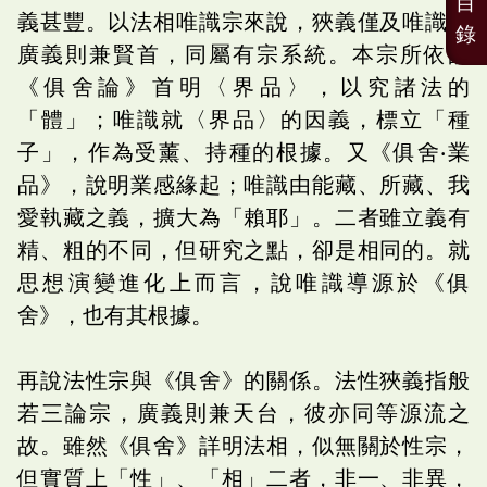
目
義甚豐。以法相唯識宗來說，狹義僅及唯識，
錄
廣義則兼賢首，同屬有宗系統。本宗所依的
《俱舍論》首明〈界品〉，以究諸法的
「體」；唯識就〈界品〉的因義，標立「種
子」，作為受薰、持種的根據。又《俱舍‧業
品》，說明業感緣起；唯識由能藏、所藏、我
愛執藏之義，擴大為「賴耶」。二者雖立義有
精、粗的不同，但研究之點，卻是相同的。就
思想演變進化上而言，說唯識導源於《俱
舍》，也有其根據。
再說法性宗與《俱舍》的關係。法性狹義指般
若三論宗，廣義則兼天台，彼亦同等源流之
故。雖然《俱舍》詳明法相，似無關於性宗，
但實質上「性」、「相」二者，非一、非異，