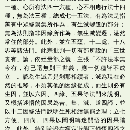
一種、心所有法四十六種、心不相應行法十四
種，無為法三種，總成七十五法。有為法是指
萬有中眾緣聚集所作為，有生滅變遷的部分；
無為法則指非因緣所作為，無生滅變遷，湛然
常住的部分。此外，並立五蘊、十二處、十八
界等諸法門。此宗批判一切有部所說的「三世
實有」論，依經量部之義，主張「不許法本無
今有，有已還無則三世義，應一切種皆不成
立」。認為生滅乃是剎那相續者，滅為現在必
然的推移，不須其他的因緣促成，而生則必有
生因，並以六因、四緣、五果等法門來說明。
又概括迷悟的因果為苦、集、滅、道四諦，並
以十二因緣法門說明生死相續無窮之理；立七
方便、四向、四果以闡明轉迷開悟的因果階
次。此外，特別論證在禪定狀態下靜悟四諦之