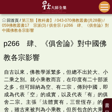
回首頁 /
第三類【教科書】 /
043-070佛教叢書(共28冊) /
059佛教叢書17 宗派(3) /
俱舍宗 /
p266 肆、《俱舍論》對
中國佛教各宗影響
p266 肆、《俱舍論》對中國佛
教各宗影響
自古以來，佛教學派繁多，但總不出於大、小
二乘之別。就小乘教而言，在印度有二十部派
之多，但可歸納為空、有二宗，傳到中國，即
成為代表「空」的成實，以及代表「有」的俱
舍二宗。主張「法體實有，三世恆存」的俱
書
舍，雖古來被判為小乘教，但所包含的大乘教