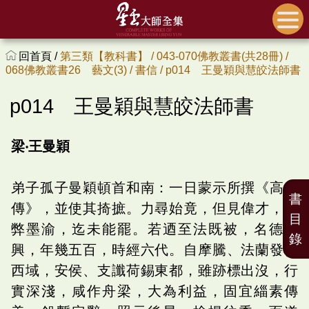
回首頁 /
第三類【教科書】 /
043-070佛教叢書(共28冊) /
068佛教叢書26 藝文(3) /
書信 /
p014 王曼穎與慧皎法師書
p014 王曼穎與慧皎法師書
梁‧王曼穎
弟子孤子曼穎頓首和南：一日蒙示所撰《高僧
書
傳》，並使其掎摭。力尋始竟，但見偉才，紙
目
弊墨渝，迄未能罷。若迺至法既被，名德已
錄
興，年幾五百，時經六代。自摩騰、法蘭發軫
西域，安侯、支讖荷錫東都，雖跡標出沒，行
實深淺，咸作舟梁，大為利益，固宜緇素傳