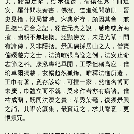
美，鉛槧定辭，照示後昆，揄揚往秀；而道
安、羅什間表秦書，佛澄、道進雜聞趙刪，晉
史見捨，恨局當時。宋典所存，頗因其會，兼
且攙出君台之記，糅在元亮之說，感應或所商
搉，幽明不無梗概。泛顯傍文，未足光闡；間
有諸傳，又非隱括。景興偶採居山之人，僧寶
偏綴遊方之士，法濟唯張高逸之例，法安止命
志節之科。康泓專紀單開，王季但稱高座，僧
瑜卓爾獨載，玄暢超然孤錄。唯釋法進所造，
王巾有著，意存該綜，可擅一家，然進名博而
未廣，巾體立而不就，梁來作者亦有病諸。僧
祐成蘭，既同法濟之責；孝秀染毫，復獲景興
之誚。其唱公纂集，最實近之，求其鄙意，更
恨煩冗。