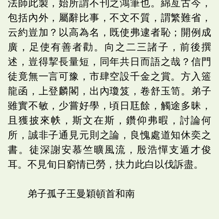
法師此製，始所謂不刊之鴻筆也。綿亙古今，
包括內外，屬辭比事，不文不質，謂繁難省，
云約豈加？以高為名，既使弗逮者恥；開例成
廣，足使有善者勸。向之二三諸子，前後撰
述，豈得挈長量短，同年共日而語之哉？信門
徒竟無一言可豫，市肆空設千金之賞。方入簉
龍函，上登麟閣，出內瓊笈，卷舒玉笥。弟子
雖實不敏，少嘗好學，頃日尫餘，觸途多昧，
且獲披來帙，斯文在斯，鑽仰弗暇，討論何
所，誠非子通見元則之論，良愧處道知休奕之
書。徒深謝安慕竺曠風流，殷浩憚支遁才俊
耳。不見旬日窮情已勞，扶力此白以伐訴盡。
弟子孤子王曼穎頓首和南