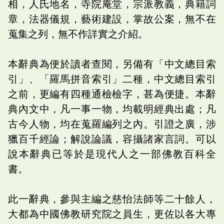
相，人氏地名，寺院庵堂，宗派教義，典籍詞
章，法器儀規，藝術建設，掌故公案，無不在
蒐集之列，無不作詳實之介紹。
本辭典為便於讀者查閱，另備有「中文總目索
引」、「羅馬拼音索引」二種，中文總目索引
之前，更編有四種通檢檢字，甚為便捷。本辭
典內文中，凡一事一物，均載明經典出處；凡
古今人物，均在蒐羅編列之內。引證之廣，涉
獵百千經論；解說論議，容攝諸家言詞。可以
說本辭典已等於是現代人之一部佛教百科全
書。
此一辭典，參與主編之慈怡法師等二十餘人，
大都為中國佛教研究院之員生，更佐以各大專