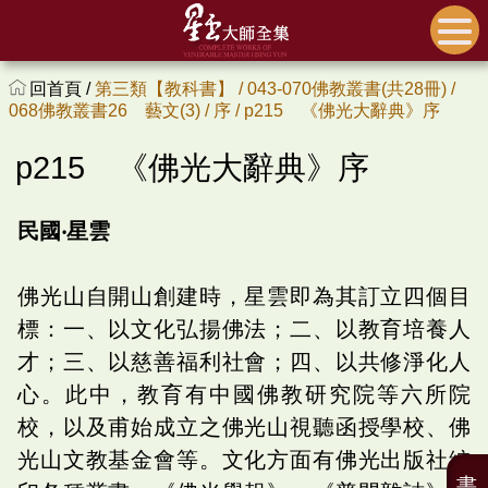
回首頁 /
第三類【教科書】 /
043-070佛教叢書(共28冊) /
068佛教叢書26 藝文(3) /
序 /
p215 《佛光大辭典》序
p215 《佛光大辭典》序
民國‧星雲
佛光山自開山創建時，星雲即為其訂立四個目
標：一、以文化弘揚佛法；二、以教育培養人
才；三、以慈善福利社會；四、以共修淨化人
心。此中，教育有中國佛教研究院等六所院
校，以及甫始成立之佛光山視聽函授學校、佛
光山文教基金會等。文化方面有佛光出版社編
書