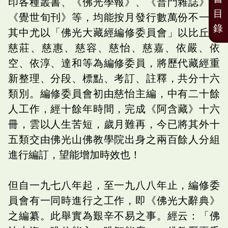
印各種叢書、《佛光學報》、《普門雜誌》、
目
《覺世旬刊》等，均能按月發行數萬份不一。
錄
其中尤以「佛光大藏經編修委員會」以比丘尼
慈莊、慈惠、慈容、慈怡、慈嘉、依嚴、依
空、依淳、達和等為編修委員，將歷代藏經重
新整理、分段、標點、考訂、註釋，共分十六
類別。編修委員會初由慈怡主編，中有二十餘
人工作，經十餘年時間，完成《阿含藏》十六
冊，雲以人生苦短，歲月難再，今已將其外十
五類交由佛光山佛教學院出身之兩百餘人分組
進行編訂，望能增加時效也！
但自一九七八年起，至一九八八年止，編修委
員會有一同時進行之工作，即《佛光大辭典》
之編纂。此舉實為艱辛不易之事。經云：「佛