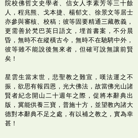
院校佛哲文史學者、信女人李素芳等三十餘
人，程兆熊、戈本捷、楊郁文、徐景文等居士
亦參與審核、校稿；彼等固要精通三藏教義，
更需善於梵巴英日語文，埋首書案，不分晨
昏，無時不在縱橫古今，無時不在馳騁中外，
彼等雖不能說後無來者，但確可說無讓前賢
矣！
星雲生當末世，悲聖教之難宣，嘆法運之不
振，欲思有報四恩，光大佛法，故當佛光山諸
賢者紀念開山二十週年之際，促將本辭典出
版，冀能供養三寶，普施十方，並望教內諸大
德對本辭典不足之處，有以補之教之，實為幸
甚！