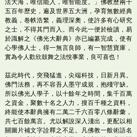
法大海，唯信能入，唯智能度。」佛教歷兩千
五百年歷史，遍及世界五大洲，孕育無數經典
教義，卷帙浩繁，義理深奧，使許多有心研究
之士，不得其門而入。而今此一便於檢讀，易
於識解之《佛光大辭典》亦已編纂完成，使有
心學佛人士，得一無言良師，有一智慧寶庫，
實為令人歡欣鼓舞之法悅事業，良可喜也！
茲此時代，突飛猛進，尖端科技，日新月異。
佛門法務，再不容吾人墨守成規，抱殘守缺。
所以佛光人學子，以十餘年之時間，集千百萬
之資金，聚數十名之人力，搜百千種之資料，
終能使本辭典擁有二萬二千六百零八條辭彙，
共七百餘萬言。尤以解說深入淺出，更配以相
關圖片補文字詮釋之不足。凡佛教一般術語名