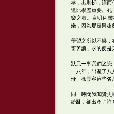
孝，出則悌，謹而
遠比學歷重要。孔
樂之者。言明術業
樂，因為那是興趣
學習之所以不樂，
窗苦讀，求的便是
狀元一事我們迷戀
一八年，出產了八
珍、徐霞客這些名
同一時間我閱覽史
紛亂，卻出產了許