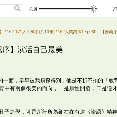
亮度:
字
 /
162-171人間萬事(共10冊) /
162人間萬事1 /
p030 【推薦
推薦序】演活自己最美
的一面，早早被我窺探得到，他是不折不扣的「教
育中有兩個很美的面向，一是順性開發，二是適
孔子之學，可是所行所為卻在在有違《論語》精