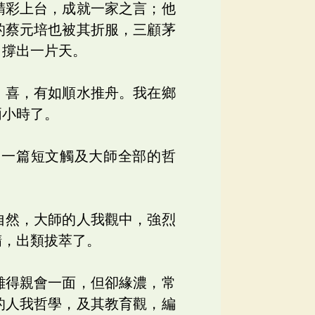
精彩上台，成就一家之言；他
的蔡元培也被其折服，三顧茅
，撐出一片天。
、喜，有如順水推舟。我在鄉
兩小時了。
用一篇短文觸及大師全部的哲
自然，大師的人我觀中，強烈
精，出類拔萃了。
難得親會一面，但卻緣濃，常
的人我哲學，及其教育觀，編