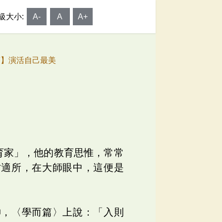
級大小:
A-
A
A+
序】演活自己最美
育家」，他的教育思惟，常常
才適所，在大師眼中，這便是
神，〈學而篇〉上說：「入則