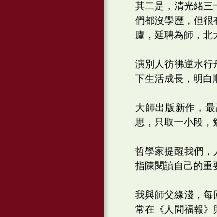
其二是，清光緒三
們都沒學歷，但很
廬，延聘為師，北
演別人彷彿逆水行
下生活成長，明白
大師出版新作，最
思，只取一小段，
哲學家提醒我們，
指陳閱讀自己的重
我與師父緣淺，每
常在《人間福報》