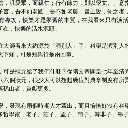
信，汎愛眾，而親仁；行有餘力，則以學文。」意
子言，吾不如老圃，吾不如老農。書上說，知之者
有專攻，快樂才是學習的本質，在我看來只有演
所在，快樂的活水源頭。
在大師看來大約源於「演別人」了。科舉是演別人
天下知，可是知與行是兩回事。
，可是狀元給了我們什麼？從隋文帝開皇七年至清
八六個狀元，很少人可以想起幾位對典章制度有所
落孫山者，貢獻更多。
學，發現有兩個時期人才輩出，而且恰恰好沒有科
多哲學家，老子、莊子、孟子、荀子、韓非子、墨