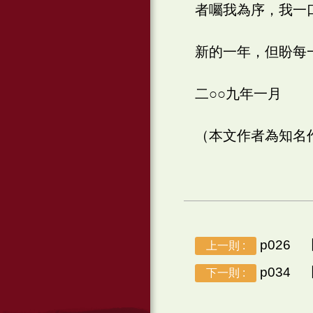
者囑我為序，我一
新的一年，但盼每
二○○九年一月
（本文作者為知名
p026
上一則 :
p034
下一則 :