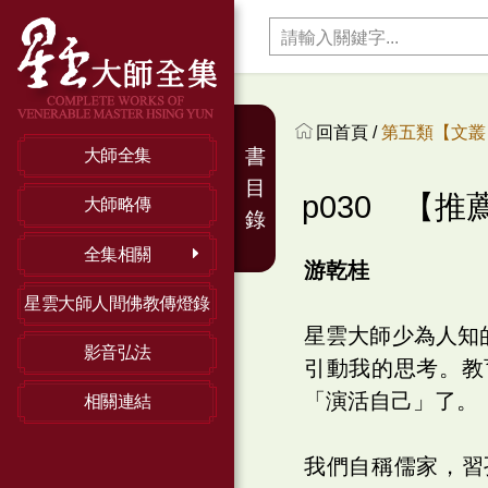
回首頁 /
第五類【文叢】
書
大師全集
目
p030 【
大師略傳
錄
全集相關
游乾桂
星雲大師人間佛教傳燈錄
星雲大師少為人知
影音弘法
引動我的思考。教
「演活自己」了。
相關連結
我們自稱儒家，習