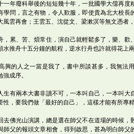
十一年廢科舉後的短短幾十年，一批國學大儒再度
有學問，言之有物，令人歎服，即使貴為北大校長
大風雲再會；王雲五、沈從文、梁漱溟等無文憑者
舟，累、苦、煩常住，演自己就輕鬆多了，樂、歡
順水推舟十五分鐘的航程，逆水行舟也許就得花上
高興的人之一當是我了，書中所談甚多，我無法
勉強成序。
人生有兩本大書非讀不可，一本叫自己，一本叫大
要性，要我們做「最好的自己」，這樣才能有所專
回去佛光山演講，總是選在師父不在道場的時候，
與師父的報頭文章相會，得到啟思，甚為明白師父