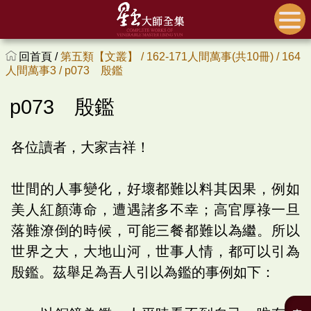
回首頁 /
第五類【文叢】 /
162-171人間萬事(共10冊) /
164
人間萬事3 /
p073 殷鑑
p073 殷鑑
各位讀者，大家吉祥！
世間的人事變化，好壞都難以料其因果，例如
美人紅顏薄命，遭遇諸多不幸；高官厚祿一旦
落難潦倒的時候，可能三餐都難以為繼。所以
世界之大，大地山河，世事人情，都可以引為
殷鑑。茲舉足為吾人引以為鑑的事例如下：