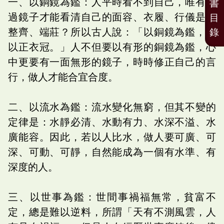
一、以銅鏡為鑑：人平時看不到自己，唯有透
書
過鏡子才能看清自己的面容、衣履、行儀是否
目
整齊、端莊？所以古人說：「以銅鏡為鑑，可
錄
以正衣冠。」人不但要以有形的銅鏡為鑑，心
中更要有一面無形的鏡子，時時修正自己的言
行，做人才能合宜合度。
二、以流水為鑑：流水變化無窮，但其不變的
定律是：水靜必清、水動有力、水深不溢、水
廣能容。因此，若以人比水，做人要可廣、可
深、可動、可靜，自然能成為一個有水準、有
深度的人。
三、以世事為鑑：世間事禍福無常，貧富不
定，總是難以逆料，所謂「天有不測風雲，人