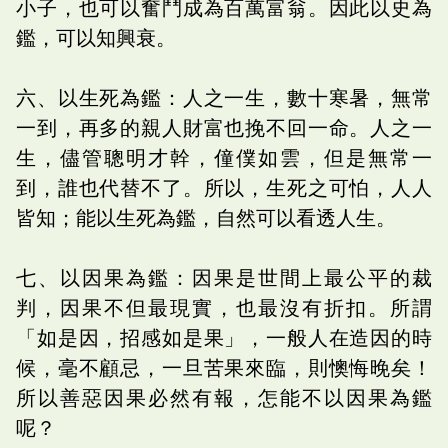
小子，也可以奮鬥成為百萬富翁。因此以史為
鑑，可以知興衰。
六、以生死為鑑：人之一生，數十寒暑，無常
一到，再多的親人財富也挽不回一命。人之一
生，儘管聰明才幹，僮僕如雲，但是無常一
到，誰也代替不了。所以，生死之可怕，人人
皆知；能以生死為鑑，自然可以看透人生。
七、以因果為鑑：因果是世間上最公平的裁
判，因果不但最現實，也最沒有折扣。所謂
「如是因，招感如是果」，一般人在造因的時
候，毫不顧忌，一旦苦果來臨，則懊悔晚矣！
所以善惡因果必然有報，怎能不以因果為鑑
呢？