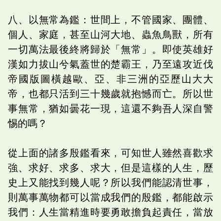
八、以無常為鑑：世間上，不管國家、團體、
個人、家庭，甚至山河大地、蟲魚鳥獸，所有
一切萬法最後終將歸於「無常」。即使英雄好
漢如力拔山兮氣蓋世的楚霸王，乃至遠攻近伐
帝國版圖橫越歐、亞、非三洲的亞歷山大大
帝，也都只活到三十幾歲就抱憾而亡。所以世
事無常，猶如曇花一現，這還不夠吾人深自警
惕的嗎？
從上面的諸多殷鑑看來，可知世人雖然喜歡求
強、求好、求多、求大，但是這樣的人生，歷
史上又能找到幾人呢？所以我們能認清世事，
則萬事萬物都可以當成我們的殷鑑，都能啟示
我們：人生當精進時要勇敢擔負起責任，當放