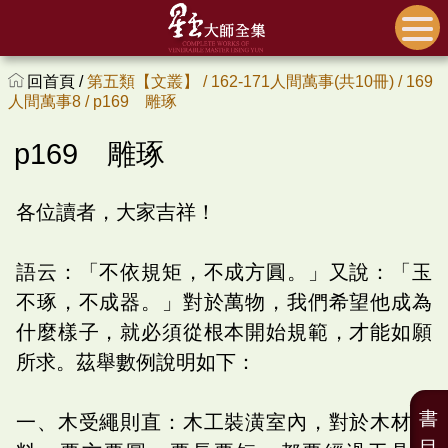
回首頁 /
第五類【文叢】 /
162-171人間萬事(共10冊) /
169
人間萬事8 /
p169 雕琢
p169 雕琢
各位讀者，大家吉祥！
語云：「不依規矩，不成方圓。」又說：「玉
不琢，不成器。」對於萬物，我們希望他成為
什麼樣子，就必須從根本開始規範，才能如願
所求。茲舉數例說明如下：
書
一、木受繩則直：木工裝潢室內，對於木材建
目