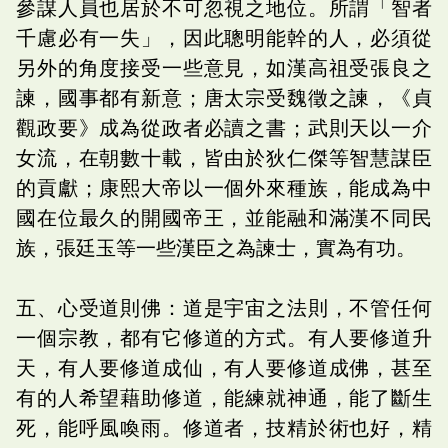
參謀人員也居於不可忽視之地位。所謂「智者
千慮必有一失」，因此聰明能幹的人，必須從
另外的角度接受一些意見，如漢高祖受張良之
諫，國事都有新意；唐太宗受魏徵之諫，《貞
觀政要》成為從政者必讀之書；武則天以一介
女流，在朝數十載，皆由於狄仁傑等智慧謀臣
的貢獻；康熙大帝以一個外來種族，能成為中
國在位最久的開國帝王，並能融和滿漢不同民
族，張廷玉等一些漢臣之為諫士，實為有功。
五、心受道則佛：道是宇宙之法則，不管任何
一個宗教，都有它修道的方式。有人要修道升
天，有人要修道成仙，有人要修道成佛，甚至
有的人希望藉助修道，能練就神通，能了斷生
死，能呼風喚雨。修道者，技精於術也好，精