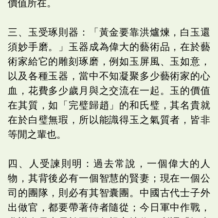
價值所在。
三、玉受琢則器：「黃金要靠洪爐煉，白玉還
須妙手磨。」玉器成為偉大的藝術品，在於藝
術家給它的雕刻琢磨，例如玉屏風、玉如意，
以及各種玉器，當中不知凝聚多少藝術家的心
血，花費多少歲月與之交流在一起。玉的價值
在其質，如「完璧歸趙」的和氏璧，其名貴就
在於白璧無瑕，所以能識得玉之氣質者，皆非
等閒之輩也。
四、人受諫則明：過去常說，一個偉大的人
物，其背後必有一個智慧的賢妻；現在一個公
司的團隊，則必有其智囊團。中國古代士子外
出做官，都要帶著侍者隨從；今日軍中作戰，