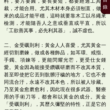
料，要方要圓，要長要短，都要經過工具鋸
錄
裁，才能合用。尤其木材本身必須刨直，做出
來的成品才能平穩，這時就要靠木工以吊繩來
檢測，才能隨吾人之意或垂直或平直，所以
「工欲善其事，必先利其器」，誠不虛也。
二、金受礪則利：黃金人人喜愛，尤其黃金一
經切割磨鍊，做成各種飾品，如耳環、戒指、
手鐲、項鍊等，更能閃耀光芒，更受仕女鍾
愛。黃金因為能接受鑽礪研磨而不改其本質，
甚至即使把它丟到骯髒汙穢的地方，它也不會
同流合汙，永遠不改其本色，所以被人珍藏。
乃至黃金愈磨愈利，因此現在很多武器、醫療
用的手術刀等，都會和以黃金的成分。黃金
「受礪則利」，其歷久彌堅的特性，正是它的