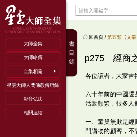
回首頁 /
第五類【文叢】
書
大師全集
目
p275 經商
大師略傳
錄
全集相關
各位讀者，大家吉
星雲大師人間佛教傳燈錄
六十年前的中國還
影音弘法
活動頻繁，很多人
相關連結
一、童叟無欺是經
門購物的顧客，不