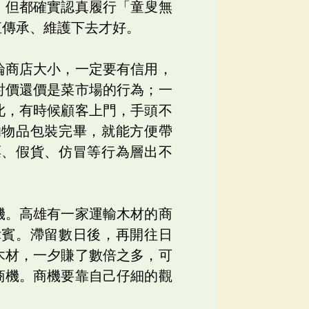
，但都確實認真履行「童叟無
直傳承、維護下去才好。
論商店大小，一定要有信用，
討價還價是菜市場的行為；一
此，有時候顧客上門，手頭不
的物品包裝完畢，就能方便帶
票、假貨、仿冒等行為層出不
機。高雄有一家運輸木材的商
律賓。滯留數日後，再開往日
木材，一夕賺了數倍之多，可
商機。商機要靠自己仔細的觀