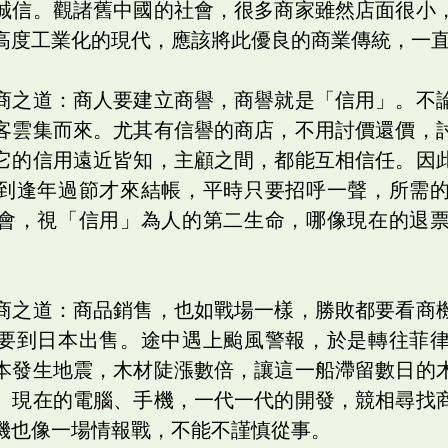
誠信。觀諸舊中國的社會，很多商家雖然店面很小
高度工業化的現代，應該將此優良的商業傳統，一
商之道：商人要建立商譽，商譽就是「信用」。不
客雲集而來。尤其有信譽的商店，不用討價還價，
它的信用遠近皆知，主顧之間，都能互相信任。因
到逢年過節才來結帳，平時只要招呼一聲，所需
會，視「信用」為人的第二生命，哪像現在的退
。
商之道：商品銷售，也如戰場一樣，勝敗都要看商
要到日本出售。途中遇上颱風警報，於是轉往菲
本發生地震，木材陡漲數倍，讓這一船滯留數日的
。現在的電腦、手機，一代一代的開發，競相尋找
機也像一場情報戰，不能不謹慎從事。