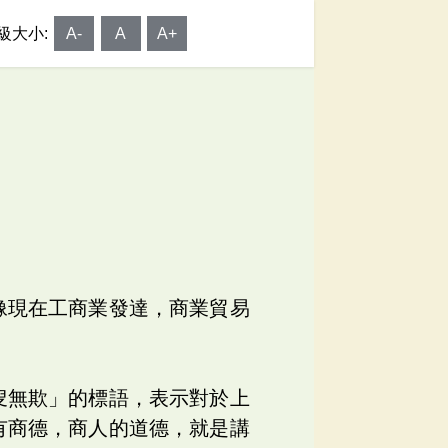
級大小:
A-
A
A+
道
像現在工商業發達，商業貿易
叟無欺」的標語，表示對於上
有商德，商人的道德，就是講