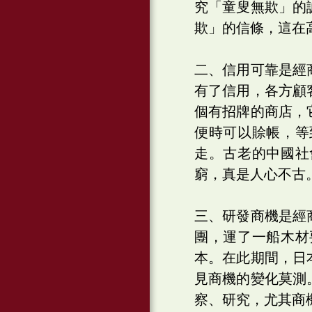
究「童叟無欺」的
欺」的信條，這在
二、信用可靠是經
有了信用，各方顧
個有招牌的商店，
便時可以賒帳，等
走。古老的中國社
窮，真是人心不古
三、研發商機是經
團，運了一船木材
本。在此期間，日
見商機的變化莫測
察、研究，尤其商