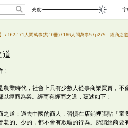
亮度:
字
 /
162-171人間萬事(共10冊) /
166人間萬事5 /
p275 經商之
之道
祥！
是農業時代，社會上只有少數人從事商業買賣，不
都以經商為業。經商有經商之道，茲述如下：
商之道：過去中國的商人，習慣在店鋪裡張貼「童
管老的、少的，都不會有欺騙的行為。所謂經商要