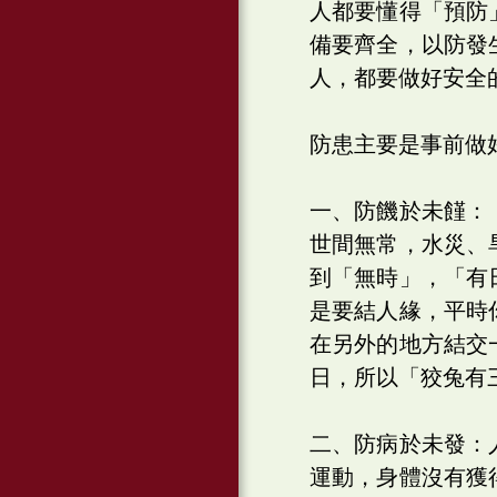
人都要懂得「預防
備要齊全，以防發
人，都要做好安全
防患主要是事前做
一、防饑於未饉：
世間無常，水災、
到「無時」，「有
是要結人緣，平時
在另外的地方結交
日，所以「狡兔有
二、防病於未發：
運動，身體沒有獲