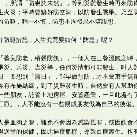
」，所謂「防患於未然」，等到災難發生時再來防
生火災；平時要築好防空洞，以防發生戰爭。乃至
的防範，稍一不慎，防患不周後果不堪設想。
好防範措施，人生究竟要如何「防患」呢？
「養兒防老，積穀防飢」，一個人在三餐溫飽之時
旱災、兵災、蟲災等，任何災情都可能發生，叫人
日」要想到「無日」，能早做預防，才不會束手無
你有布施結緣，到了災難發生時，自然會有人幫助
一些朋友，託管土地房屋、安置產業，一旦此處有
三窟」，人不能沒有一些親戚朋友做為自己的後備
人是血肉之軀，難免不會因為感染風寒，或因飲食
得適當的保健，因此過度肥胖，導致百病叢生。也