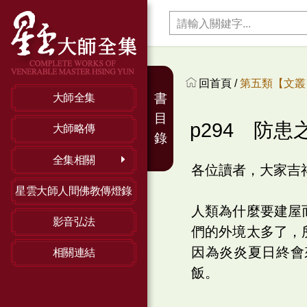
回首頁 /
第五類【文叢】
書
大師全集
目
p294 防患
大師略傳
錄
全集相關
各位讀者，大家吉
星雲大師人間佛教傳燈錄
人類為什麼要建屋
影音弘法
們的外境太多了，
因為炎炎夏日終會
相關連結
飯。