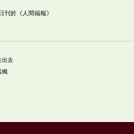
二日刊於《人間福報》
走出去
孤獨