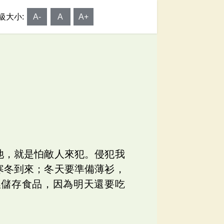
級大小:
A-
A
A+
道
池，就是怕敵人來犯。侵犯我
寒冬到來；冬天要準備薄衫，
裡儲存食品，因為明天還要吃