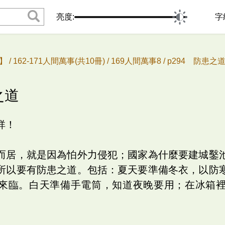
亮度:
字
 /
162-171人間萬事(共10冊) /
169人間萬事8 /
p294 防患之
之道
祥！
而居，就是因為怕外力侵犯；國家為什麼要建城鑿
所以要有防患之道。包括：夏天要準備冬衣，以防
來臨。白天準備手電筒，知道夜晚要用；在冰箱