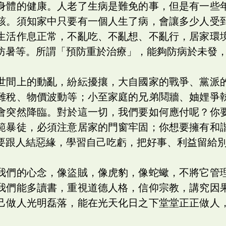
身體的健康。人老了生病是難免的事，但是有一些
該。須知家中只要有一個人生了病，會讓多少人受
生活作息正常，不亂吃、不亂想、不亂行，居家環
防暑等。所謂「預防重於治療」，能夠防病於未發
世間上的動亂，紛紜擾攘，大自國家的戰爭、黨派
雜稅、物價波動等；小至家庭的兄弟鬩牆、妯娌爭
會突然降臨。對於這一切，我們要如何應付呢？你
範暴徒，必須注意居家的門窗牢固；你想要擁有和
要跟人結惡緣，學習自己吃虧，把好事、利益留給
我們的心念，像盜賊，像虎豹，像蛇蠍，不將它管
我們能多讀書，重視道德人格，信仰宗教，講究因
己做人光明磊落，能在光天化日之下堂堂正正做人