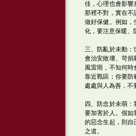
佳，心理也會影響
那裡不對，實在不
做好保健。例如，
化，要注意保暖、
三、防亂於未動：
會治安敗壞、苛捐
風雷雨，不知何時
靠近戰區；你要防
處處與人為善，不
四、防念於未萌：
要加害於人。假如
的惡念生起，則自
之道。