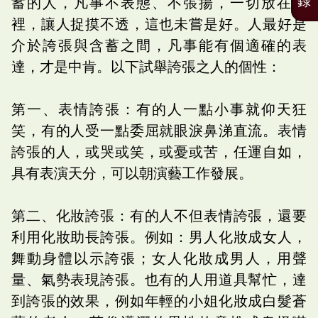
錄
蓄的人，凡事不表態、不張揚，一切放在心
裡，讓人捉摸不透，這也未嘗是好。人最好是
介於誇張與含蓄之間，凡事能有個適確的表
達，才是中肯。以下試舉誇張之人的個性：
第一、表情誇張：有的人一點小事就仰天狂
笑，有的人受一點委屈就眼淚鼻涕直流。表情
誇張的人，或哭或笑，或憂或苦，任運自如，
具有表演天分，可以朝演藝工作發展。
第二、化妝誇張：有的人不但表情誇張，還要
利用化妝助長誇張。例如：男人化妝成女人，
舞動身體以示誇張；女人化妝成男人，用聲
量、氣勢表現誇張。也有的人用道具幫忙，達
到誇張的效果，例如年輕的小姐化妝成白髮蒼