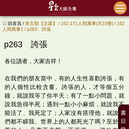
回首頁 /
第五類【文叢】 /
162-171人間萬事(共10冊) /
162
人間萬事1 /
p263 誇張
p263 誇張
各位讀者，大家吉祥！
在我們的朋友當中，有的人生性喜歡誇張，有
的人個性比較含蓄。誇張的人，才等個五分
鐘，就說我等了你半天；有了一點小問題，就
說我急得半死；遇到一點小小麻煩，就說我不
能活了、我死定了；人家沒有搭理他，就說你
書
目
們都不睬我、世界上的人都死光了嗎？至於含