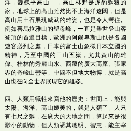
洋，巍巍乎高山」，高山林野是虎豹獅狼的
家，地球上的高山雖然比不上海洋遼闊，但是
高山用土石展現威武的雄姿，也是令人嚮往。
例如喜馬拉雅山的聖母峰，一直是舉世登山客
登頂的首選目標，歐洲的阿爾卑斯山也是各國
遊客必到之處，日本的富士山象徵日本立國的
精神，乃至中國的三山五嶽，尤其黃山的雄
偉、桂林的秀麗山水、西藏的廣大高原、張家
界的奇峻山巒等。中國不但地大物博，就是高
山也在向全世界展現它的雄姿。
四、人類用犧牲來寫他的歷史：世間上，能與
太陽、海洋、高山媲美的，就是人類了。人只
有七尺之軀，在廣大的天地之間，算起來是很
渺小的動物，但人類憑其聰明、智慧，能主宰