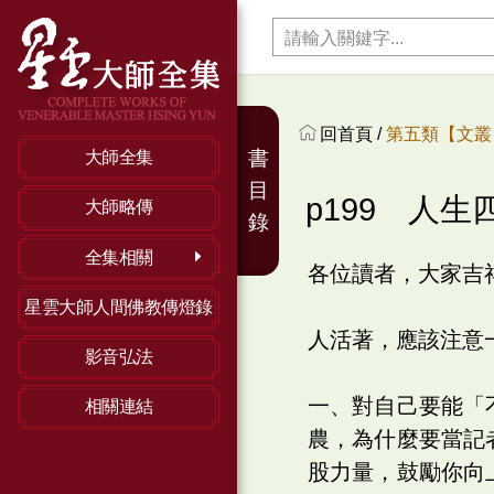
回首頁 /
第五類【文叢】
書
大師全集
目
p199 人生
大師略傳
錄
全集相關
各位讀者，大家吉
星雲大師人間佛教傳燈錄
人活著，應該注意
影音弘法
一、對自己要能「
相關連結
農，為什麼要當記
股力量，鼓勵你向