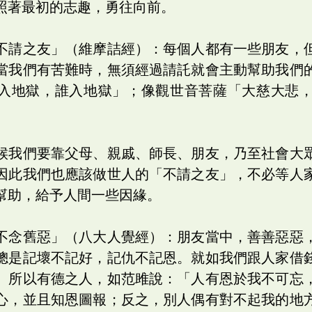
照著最初的志趣，勇往向前。
不請之友」（維摩詰經）：每個人都有一些朋友，
當我們有苦難時，無須經過請託就會主動幫助我們
入地獄，誰入地獄」；像觀世音菩薩「大慈大悲
候我們要靠父母、親戚、師長、朋友，乃至社會大
因此我們也應該做世人的「不請之友」，不必等人
幫助，給予人間一些因緣。
不念舊惡」（八大人覺經）：朋友當中，善善惡惡
總是記壞不記好，記仇不記恩。就如我們跟人家借
。所以有德之人，如范雎說：「人有恩於我不可忘
心，並且知恩圖報；反之，別人偶有對不起我的地