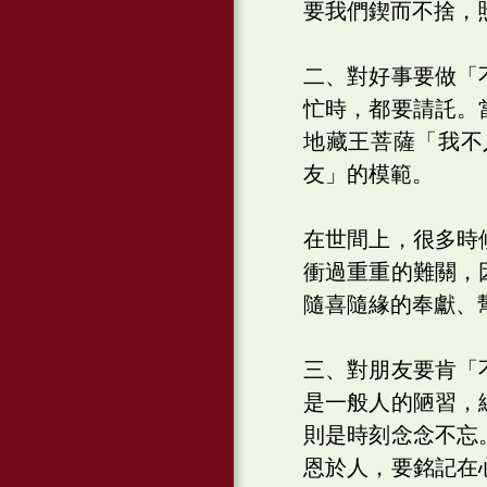
要我們鍥而不捨，
二、對好事要做「
忙時，都要請託。
地藏王菩薩「我不
友」的模範。
在世間上，很多時
衝過重重的難關，
隨喜隨緣的奉獻、
三、對朋友要肯「
是一般人的陋習，
則是時刻念念不忘
恩於人，要銘記在