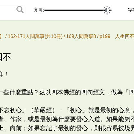
亮度:
字
 /
162-171人間萬事(共10冊) /
169人間萬事8 /
p199 人生四
四不
祥！
一些什麼重點？茲以四本佛經的四句經文，做為「
不忘初心」（華嚴經）：「初心」就是最初的心意
者、作家，或是最初為什麼要發心入道。如果能夠
上、向前；如果忘記了最初的發心，則很容易被境