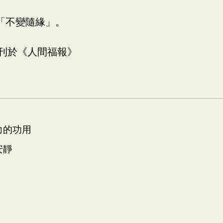
「不變隨緣」。
日刊於《人間福報》
力的功用
安靜