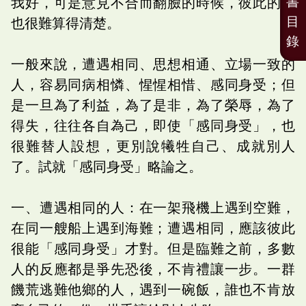
書
我好，可是意見不合而翻臉的時候，彼此的帳
目
也很難算得清楚。
錄
一般來說，遭遇相同、思想相通、立場一致的
人，容易同病相憐、惺惺相惜、感同身受；但
是一旦為了利益，為了是非，為了榮辱，為了
得失，往往各自為己，即使「感同身受」，也
很難替人設想，更別說犧牲自己、成就別人
了。試就「感同身受」略論之。
一、遭遇相同的人：在一架飛機上遇到空難，
在同一艘船上遇到海難；遭遇相同，應該彼此
很能「感同身受」才對。但是臨難之前，多數
人的反應都是爭先恐後，不肯禮讓一步。一群
饑荒逃難他鄉的人，遇到一碗飯，誰也不肯放