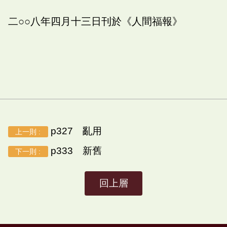
二○○八年四月十三日刊於《人間福報》
p327 亂用
上一則 :
p333 新舊
下一則 :
回上層