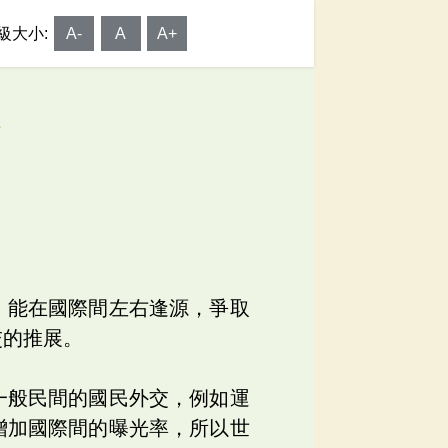
級大小:
A-
A
A+
上
；能在國際間左右逢源，爭取
交的推展。
一般民間的國民外交，例如運
增加國際間的曝光率，所以世