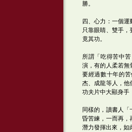
勝。
四、心力：一個運
只靠眼睛、雙手，
竟其功。
所謂「吃得苦中苦
演，有的人柔若無
要經過數十年的苦
杰、成龍等人，他
功夫片中大顯身手
同樣的，讀書人「
昏苦練，一而再，
潛力發揮出來，如