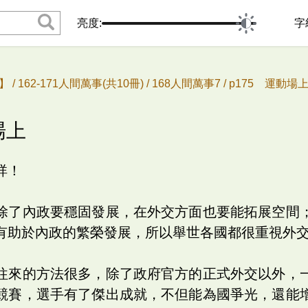
亮度:
字
 /
162-171人間萬事(共10冊) /
168人間萬事7 /
p175 運動場
場上
祥！
除了內政要穩固發展，在外交方面也要能拓展空間
有助於內政的繁榮發展，所以舉世各國都很重視外
往來的方法很多，除了政府官方的正式外交以外，
競賽，選手有了傑出成就，不但能為國爭光，還能