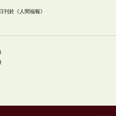
五日刊於《人間福報》
路
遊