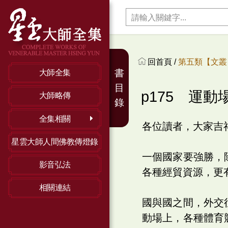
回首頁 /
第五類【文叢】
書
大師全集
目
p175 運動
大師略傳
錄
全集相關
各位讀者，大家吉
星雲大師人間佛教傳燈錄
一個國家要強勝，
影音弘法
各種經貿資源，更
相關連結
國與國之間，外交
動場上，各種體育