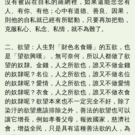
沒有被囚在自私的羅網裡，如果還能念念有
人、有你、有他；心中有道德、善良、因果，
則他的自私就已經有所鬆動，只要再加把勁，
克服私心、私念、私情，就不為難了。
二、欲望：人生對「財色名食睡」的五欲，也
是「望欲興嘆」，無可奈何，所以人都做了欲
望的奴隸。金錢，人之所欲也，誰又不做金錢
的奴隸呢？名位，人之所欲也，誰又不做名位
的奴隸呢？愛情，人之所欲也，誰又不做愛情
的奴隸呢？衣食，人之所欲也，誰又不做衣食
的奴隸呢？欲望本來也不一定完全不好，除了
染汙的欲望應該排除之外，善法的欲望也可以
讓它增長，例如孝養父母，報效國家，慈濟社
會，增益全民，只是具有這種善法欲的人，為