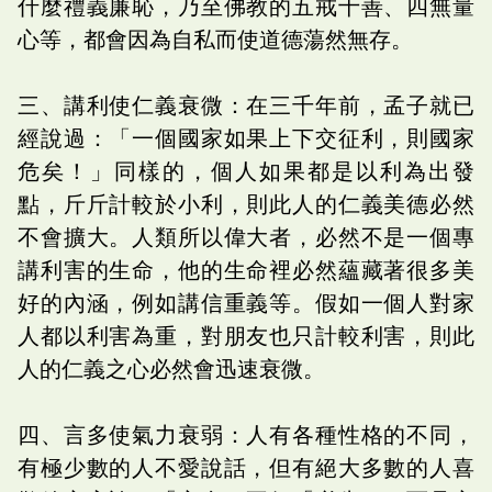
什麼禮義廉恥，乃至佛教的五戒十善、四無量
心等，都會因為自私而使道德蕩然無存。
三、講利使仁義衰微：在三千年前，孟子就已
經說過：「一個國家如果上下交征利，則國家
危矣！」同樣的，個人如果都是以利為出發
點，斤斤計較於小利，則此人的仁義美德必然
不會擴大。人類所以偉大者，必然不是一個專
講利害的生命，他的生命裡必然蘊藏著很多美
好的內涵，例如講信重義等。假如一個人對家
人都以利害為重，對朋友也只計較利害，則此
人的仁義之心必然會迅速衰微。
四、言多使氣力衰弱：人有各種性格的不同，
有極少數的人不愛說話，但有絕大多數的人喜