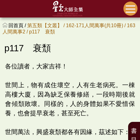
回首頁 /
第五類【文叢】 /
162-171人間萬事(共10冊) /
163
人間萬事2 /
p117 衰頹
p117 衰頹
各位讀者，大家吉祥！
世間上，物有成住壞空，人有生老病死。一棟
高樓大廈，因為缺乏保養修繕，一段時期後就
會傾頹敗壞。同樣的，人的身體如果不愛惜保
養，也會提早衰老，甚至死亡。
書
世間萬法，興盛衰頹都各有因緣，茲述如下：
目