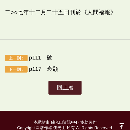
二○○七年十二月二十五日刊於《人間福報》
p111 破
上一則 :
p117 衰頹
下一則 :
回上層
本網站由 佛光山資訊中心 協助製作
Copyright © 著作權 佛光山 所有 All Rights Reserved.