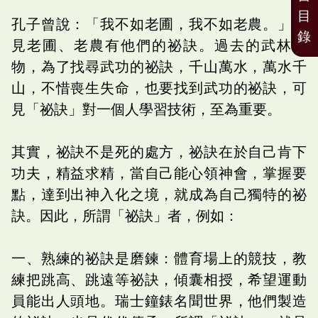
目
孔子曾說：「我不如老圃，我不如老農。」可
錄
見老圃、老農有他們的祕訣。過去的武林人
物，為了找尋武功的祕訣，千山萬水，萬水千
山，不惜喪生失命，也要找到武功的祕訣，可
見「祕訣」對一個人學習技術，至為重要。
其實，祕訣不是死的處方，祕訣在於自己肯下
功夫，精益求精，當自己能心領神會，掌握要
點，達到出神入化之境，就成為自己獨特的祕
訣。因此，所謂「祕訣」者，例如：
一、熟練的祕訣是磨鍊：體育場上的競技，教
練把跳高、跳遠等祕訣，傾囊相授，希望運動
員能出人頭地。瑞士鐘錶名聞世界，他們製造