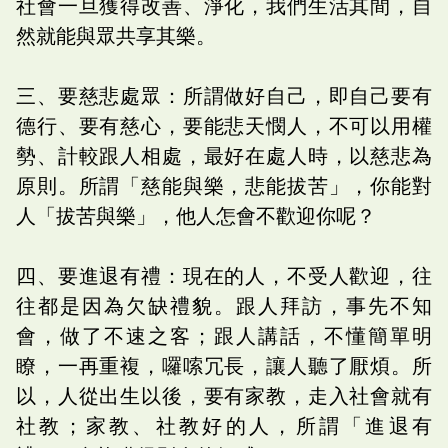
社會一旦獲得改善、淨化，我們生活其間，自
然就能與眾共享其樂。
三、要慈悲處眾：所謂做好自己，即自己要有
德行、要有慈心，要能悲天憫人，不可以用權
勢、計較跟人相處，最好在處人時，以慈悲為
原則。所謂「慈能與樂，悲能拔苦」，你能對
人「拔苦與樂」，他人怎會不歡迎你呢？
四、要進退有禮：現在的人，不受人歡迎，往
往都是因為欠缺禮貌。跟人拜訪，事先不知
會，做了不速之客；跟人講話，不懂簡單明
瞭，一再重複，囉嗦冗長，讓人聽了厭煩。所
以，人從出生以後，要有家教，走入社會就有
社教；家教、社教好的人，所謂「進退有