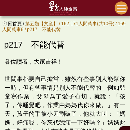
回首頁 /
第五類【文叢】 /
162-171人間萬事(共10冊) /
169
人間萬事8 /
p217 不能代替
p217 不能代替
各位讀者，大家吉祥！
世間事都要自己擔當，雖然有些事別人能幫你
一時，但有些事情是別人不能代替的。例如兒
童寫作業，父母為了愛子心切，就說：「孩
子，你睡覺吧，作業由媽媽代你來做。」有一
天，孩子的手被小刀割破了，他就大叫：「媽
媽，好痛喔，你來代我痛一下好嗎？」媽媽此