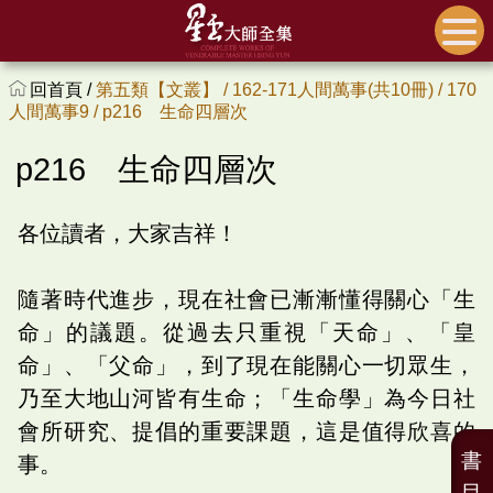
回首頁 /
第五類【文叢】 /
162-171人間萬事(共10冊) /
170
人間萬事9 /
p216 生命四層次
p216 生命四層次
各位讀者，大家吉祥！
隨著時代進步，現在社會已漸漸懂得關心「生
命」的議題。從過去只重視「天命」、「皇
命」、「父命」，到了現在能關心一切眾生，
乃至大地山河皆有生命；「生命學」為今日社
會所研究、提倡的重要課題，這是值得欣喜的
書
事。
目