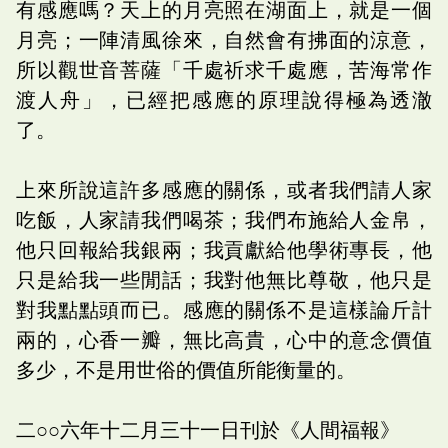
有感應嗎？天上的月亮照在湖面上，就是一個
月亮；一陣清風徐來，自然會有拂面的涼意，
所以觀世音菩薩「千處祈求千處應，苦海常作
渡人舟」，已經把感應的原理說得極為透澈
了。
上來所說這許多感應的關係，或者我們請人家
吃飯，人家請我們喝茶；我們布施給人金帛，
他只回報給我銀兩；我貢獻給他學術專長，他
只是給我一些閒話；我對他無比尊敬，他只是
對我點點頭而已。感應的關係不是這樣論斤計
兩的，心香一瓣，無比高貴，心中的意念價值
多少，不是用世俗的價值所能衡量的。
二○○六年十二月三十一日刊於《人間福報》