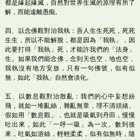
都是緣起緣滅，自然對世界生滅的原理有所了
解，而能遠離愚痴。
四、以念佛觀對治我執：吾人生生死死，死死
生生，所以不能解脫，都是因為「我執」，因
此要打得「我執」死，才能許我們的「法身」
生。如果我們能念佛，念到天也空，地也空，
我執沒有地方安放，只有一句佛號，似有似
無，如此「我執」自然會淡化。
五、以數息觀對治散亂：我們的心中妄想紛
飛，就如一堆亂絲，雜亂無章，理不清頭緒。
假如用「數息觀」，也就是吸氣到丹田，慢慢
吐出來，如此「一呼一吸」為一次。數到後
來，吐氣如游絲，輕輕柔柔，似有似無時，隨