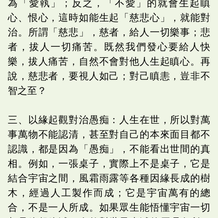
為「愛執」；反之，「不愛」的就會生起瞋
心、恨心，這時如能生起「慈悲心」，就能對
治。所謂「慈悲」，慈者，給人一切樂事；悲
者，拔人一切痛苦。既然我們發心要給人快
樂，拔人痛苦，自然不會對他人生起瞋心。再
說，慈悲者，要視人如己；對己瞋恚，豈非不
智之至？
三、以緣起觀對治愚痴：人生在世，所以對萬
事萬物不能認清，甚至對自己的本來面目都不
認識，都是因為「愚痴」，不能看出世間的真
相。例如，一張桌子，實際上不是桌子，它是
結合宇宙之間，風霜雨露等各種因緣長成的樹
木，經過人工製作而成；它是宇宙萬有的總
合，不是一人所成。如果眾生能悟懂宇宙一切