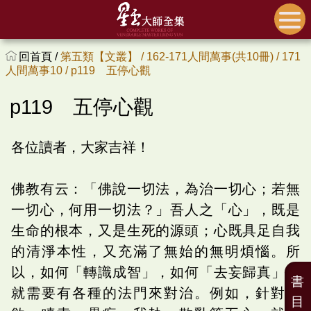
回首頁 /
第五類【文叢】 /
162-171人間萬事(共10冊) /
171
人間萬事10 /
p119 五停心觀
p119 五停心觀
各位讀者，大家吉祥！
佛教有云：「佛說一切法，為治一切心；若無
一切心，何用一切法？」吾人之「心」，既是
生命的根本，又是生死的源頭；心既具足自我
的清淨本性，又充滿了無始的無明煩惱。所
以，如何「轉識成智」，如何「去妄歸真」，
書
就需要有各種的法門來對治。例如，針對貪
目