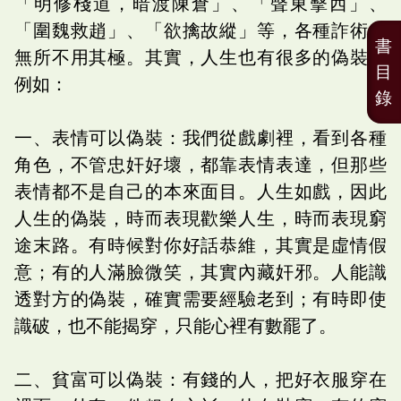
「明修棧道，暗渡陳倉」、「聲東擊西」、
「圍魏救趙」、「欲擒故縱」等，各種詐術，
書
無所不用其極。其實，人生也有很多的偽裝，
目
例如：
錄
一、表情可以偽裝：我們從戲劇裡，看到各種
角色，不管忠奸好壞，都靠表情表達，但那些
表情都不是自己的本來面目。人生如戲，因此
人生的偽裝，時而表現歡樂人生，時而表現窮
途末路。有時候對你好話恭維，其實是虛情假
意；有的人滿臉微笑，其實內藏奸邪。人能識
透對方的偽裝，確實需要經驗老到；有時即使
識破，也不能揭穿，只能心裡有數罷了。
二、貧富可以偽裝：有錢的人，把好衣服穿在