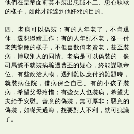
他們在皇帝面前莫不裝出忠誠不二、忠心耿耿
的樣子，如此才能達到他奸邪的目的。
四、老病可以偽裝：有的人年老了，不肯退
休，還想繼續工作；有的人年紀不老，卻一付
老態龍鍾的樣子，不但喜歡倚老賣老，甚至裝
病，博取別人的同情。老病是可以偽裝的，像
司馬懿不就裝病騙過曹丕的疑心，終能謀取帝
位。有些政治人物，遇到難以應付的難題時，
就裝病住院，借病保全自己。有的小孩子裝
病，希望父母疼惜；有些女人也裝病，希望丈
夫給予安慰。善意的偽裝，無可厚非；惡意的
偽裝，如瞞天過海，想要對人不利，就可疵議
了。