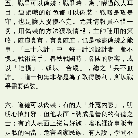
五、戰爭可以偽裝：戰爭時，為了瞞過敵人耳
目，連旗幟的顏色都可以偽裝；戰略是攻是
守，也是讓人捉摸不定。尤其情報員不惜一
切，用偽裝的方法獲取情報；主帥運用的策
略，虛虛實實，實實虛虛，也是極盡偽裝之能
事。「三十六計」中，每一計的設計者，都不
愧是戰術高手。春秋戰國時，各國的說客，或
以「連橫」，或以「合縱」，總之「兵不厭
詐」，這一切無非都是為了取得勝利，所以戰
爭需要偽裝。
六、道德可以偽裝：有的人「外寬內忌」，明
明心懷奸邪，但他表面上裝成是善良的有德之
士；有的人表面上樂善好施，暗地裡從事販毒
走私的勾當，危害國家民族。有人說，學問不