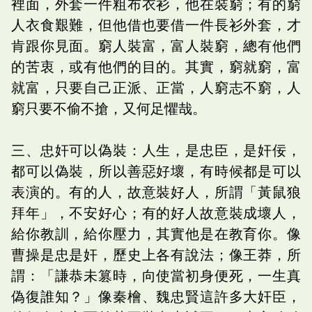
裡面，外套一件粗布衣衫，他在裝窮；有的窮
人衣食艱難，但他借也要借一件長衫外套，才
肯跟你見面。窮人裝富，富人裝窮，總有他們
的苦衷，或有他們的目的。其實，窮就窮，富
就富，只要自己正派、正當，人窮志不窮，人
窮只要不偷不搶，又何足懼哉。
三、忠奸可以偽裝：人生，是忠臣，是奸佞，
都可以偽裝，所以善惡好壞，有時候都是可以
表演的。有的人，故意裝好人，所謂「黃鼠狼
拜年」，不安好心；有的好人故意裝成壞人，
給你教訓，給你壓力，其實他是在教育你。像
曹操是忠是奸，歷史上各有說法；像王莽，所
謂：「謙恭未篡時，向使當初身便死，一生真
偽復誰知？」像秦檜、魏忠賢這許多大奸臣，