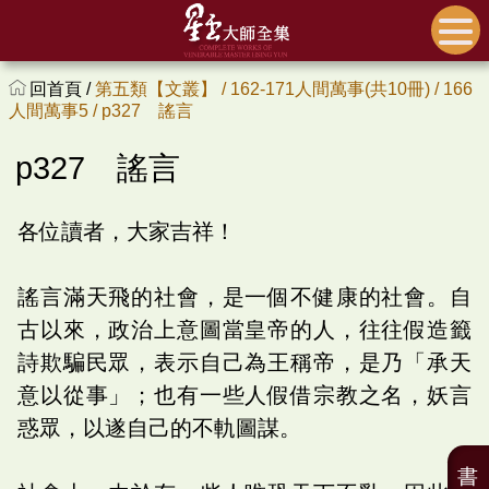
回首頁 /
第五類【文叢】 /
162-171人間萬事(共10冊) /
166
人間萬事5 /
p327 謠言
p327 謠言
各位讀者，大家吉祥！
謠言滿天飛的社會，是一個不健康的社會。自
古以來，政治上意圖當皇帝的人，往往假造籤
詩欺騙民眾，表示自己為王稱帝，是乃「承天
意以從事」；也有一些人假借宗教之名，妖言
惑眾，以遂自己的不軌圖謀。
書