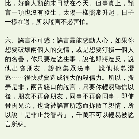
比，好像人類的末日就在今天。但事實上，預
言一項也沒有發生，太陽一樣照常升起，日子
一樣在過，所以謠言不必害怕。
六、謠言不可惑：謠言最能惑動人心，如果你
想要破壞兩個人的交情，或是想要汙損一個人
的名譽，你只要造謠生事，說他即將造反，說
他出賣朋友，說他集眾滋事，說他捲款潛
逃⋯⋯很快就會造成很大的殺傷力。所以，搬
弄是非，兩舌惡口的謠言，只要你輕易聽信以
後，朋友不再像朋友，同事不再像同事，即使
骨肉兄弟，也會被謠言所惑而拆散了親情，所
以說「是非止於智者」，千萬不可以輕易被謠
言所惑。