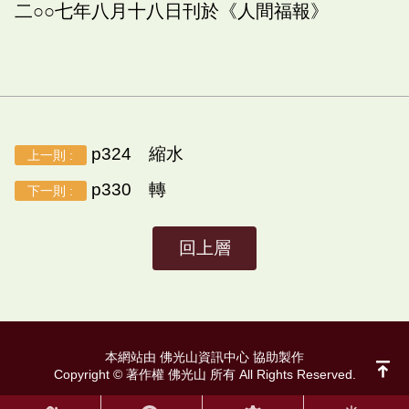
二○○七年八月十八日刊於《人間福報》
p324 縮水
上一則 :
p330 轉
下一則 :
回上層
本網站由 佛光山資訊中心 協助製作
Copyright © 著作權 佛光山 所有 All Rights Reserved.