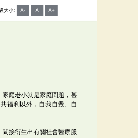
級大小:
A-
A
A+
愛
，家庭老小就是家庭問題，甚
公共福利以外，自我自覺、自
，間接衍生出有關社會醫療服