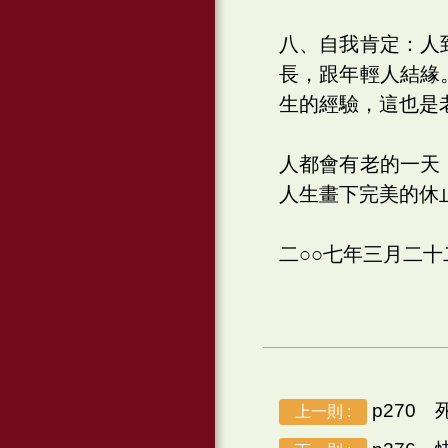
八、自我肯定：人
長，跟年輕人結緣
生的經驗，這也是
人都會有老的一天
人生畫下完美的休
二○○七年三月二
p270 
上一則 :