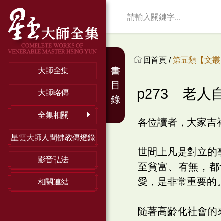
回首頁 /
第五類【文叢】
書
大師全集
目
p273 老人
大師略傳
錄
全集相關
各位讀者，大家吉
星雲大師人間佛教傳燈錄
世間上凡是對立的
影音弘法
至貧富、有無，都
愛，是非常重要的
相關連結
隨著高齡化社會的