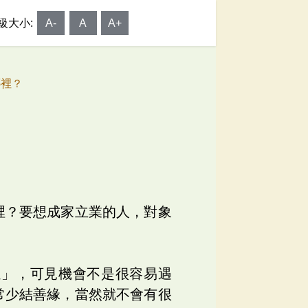
級大小:
A-
A
A+
在哪裡？
裡？要想成家立業的人，對象
遇」，可見機會不是很容易遇
常少結善緣，當然就不會有很