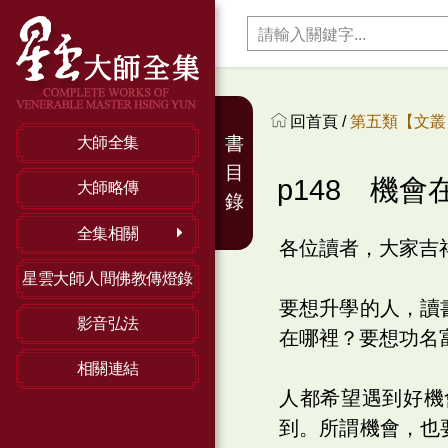
回首頁 /
第五類【文叢】
書
大師全集
目
p148 機
大師略傳
錄
全集相關
各位讀者，大家吉
星雲大師人間佛教傳燈錄
要想升學的人，讀
影音弘法
在哪裡？要想功名
相關連結
人都希望遇到好機
到。所謂機會，也