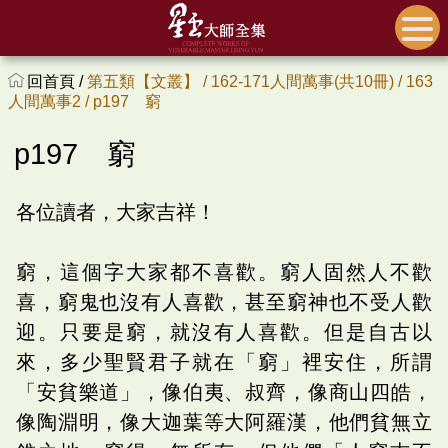
回首頁 /
第五類【文叢】 /
162-171人間萬事(共10冊) /
163
人間萬事2 /
p197 窮
p197 窮
各位讀者，大家吉祥！
窮，這個字大家都不喜歡。窮人固然人不歡
喜，窮鬼也沒有人喜歡，甚至窮神也不受人歡
迎。只要是窮，就沒有人喜歡。但是自古以
來，多少聖賢君子就在「窮」裡安住，所謂
「安貧樂道」，像伯夷、叔齊，像商山四皓，
像陶淵明，像大迦葉等大阿羅漢，他們貧無立