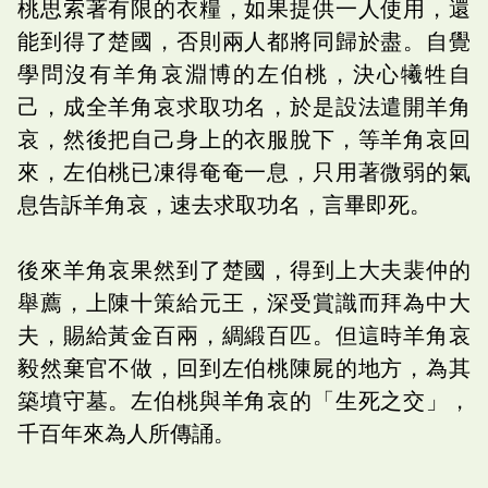
桃思索著有限的衣糧，如果提供一人使用，還
能到得了楚國，否則兩人都將同歸於盡。自覺
學問沒有羊角哀淵博的左伯桃，決心犧牲自
己，成全羊角哀求取功名，於是設法遣開羊角
哀，然後把自己身上的衣服脫下，等羊角哀回
來，左伯桃已凍得奄奄一息，只用著微弱的氣
息告訴羊角哀，速去求取功名，言畢即死。
後來羊角哀果然到了楚國，得到上大夫裴仲的
舉薦，上陳十策給元王，深受賞識而拜為中大
夫，賜給黃金百兩，綢緞百匹。但這時羊角哀
毅然棄官不做，回到左伯桃陳屍的地方，為其
築墳守墓。左伯桃與羊角哀的「生死之交」，
千百年來為人所傳誦。