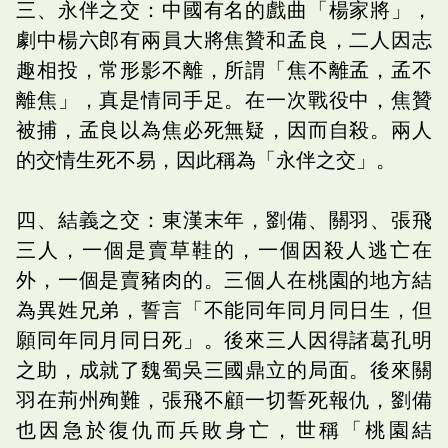
三、永伴之交：中國有名的戲曲「楊家將」，
劇中楊六郎有兩員大將焦贊和孟良，二人因志
趣相投，常形影不離，所謂「焦不離孟，孟不
離焦」，真是情同手足。在一次戰役中，焦贊
被捕，孟良以為焦必死無疑，因而自殺。兩人
的交情生死不易，因此稱為「永伴之交」。
四、結義之交：東漢末年，劉備、關羽、張飛
三人，一個是賣草鞋的，一個因殺人逃亡在
外，一個是賣豬肉的。三個人在桃園的地方結
為異姓兄弟，誓言「不能同年同月同日生，但
願同年同月同日死」。後來三人因得諸葛孔明
之助，成就了魏蜀吳三國鼎立的局面。後來關
羽在荊州殉難，張飛不顧一切誓死報仇，劉備
也因急於復仇而兵敗身亡，世稱「桃園結