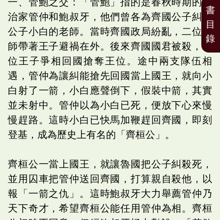
一、管鮑之交：「管鮑」指的是春秋時期的政
書
治家管仲和鮑叔牙，他們曾各為齊國公子糾與
目
公子小白的老師。當時齊國政局紛亂，二位老
錄
師帶著王子避禍在外。後來齊國國君被殺，二
位王子爭相回國搶奪王位。途中兩支隊伍相
遇，管仲為讓糾能搶先回國當上國王，就向小
白射了一箭，小白應聲倒下，假裝中箭，其實
並未射中。管仲以為小白已死，便放下心來慢
慢趕路。這時小白已快馬加鞭趕回齊國，即刻
登基，成為歷史上有名的「齊桓公」。
齊桓公一當上國王，就讓魯國把公子糾殺死，
並用囚車把管仲送回齊國，打算親自殺他，以
報「一箭之仇」。這時鮑叔牙大力舉薦管仲乃
天下奇才，希望齊桓公能任用管仲為相。齊桓