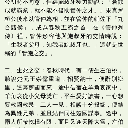
公初時不同意，但經鮑叔牙極力勸說：「若欲
成就霸業，就不能不借助管仲之才。」果真齊
桓公後來以管仲為相，並在管仲的輔佐下「九
合諸侯」，成為春秋五霸之首。在《管仲列
傳》裡，管仲形容他與鮑叔牙的交情時說：
「生我者父母，知我者鮑叔牙也。」這就是世
稱的「管鮑之交」。
二、生死之交：春秋時代，有一儒生左伯桃，
聽說楚元王崇儒重道，招賢納士，便辭別鄉
里，逕奔楚國而來。途中借宿在羊角哀家中，
羊角哀從小父母雙亡，平生愛好讀書，一心想
要救國救民。二人一見，相談十分投緣，便結
為異姓兄弟，並且結伴同往楚國謀事。途中，
兩人所帶乾糧有限，而且又逢天降大雪，左伯