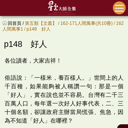
回首頁 /
第五類【文叢】 /
162-171人間萬事(共10冊) /
162
人間萬事1 /
p148 好人
p148 好人
各位讀者，大家吉祥！
俗語說：「一樣米，養百樣人。」世間上的人
千百種，如果能夠被人稱讚一句：那是一個
「好人」，實在說也並不容易。台灣有二千三
百萬人口，每年選一次好人好事代表，二、三
十個名額，卻讓政府主辦當局慌張、焦急，因
為不知道「好人」在哪裡？