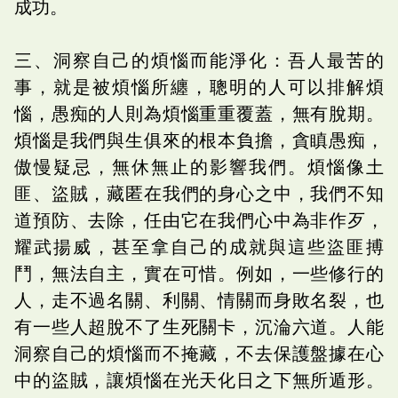
成功。
三、洞察自己的煩惱而能淨化：吾人最苦的
事，就是被煩惱所纏，聰明的人可以排解煩
惱，愚痴的人則為煩惱重重覆蓋，無有脫期。
煩惱是我們與生俱來的根本負擔，貪瞋愚痴，
傲慢疑忌，無休無止的影響我們。煩惱像土
匪、盜賊，藏匿在我們的身心之中，我們不知
道預防、去除，任由它在我們心中為非作歹，
耀武揚威，甚至拿自己的成就與這些盜匪搏
鬥，無法自主，實在可惜。例如，一些修行的
人，走不過名關、利關、情關而身敗名裂，也
有一些人超脫不了生死關卡，沉淪六道。人能
洞察自己的煩惱而不掩藏，不去保護盤據在心
中的盜賊，讓煩惱在光天化日之下無所遁形。