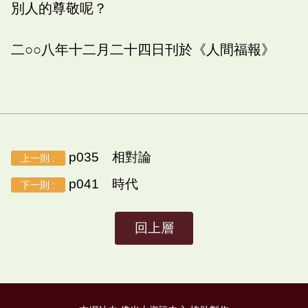
別人的尊敬呢？
二○○八年十二月二十四日刊於《人間福報》
p035 相對論
上一則 :
p041 時代
下一則 :
回上層