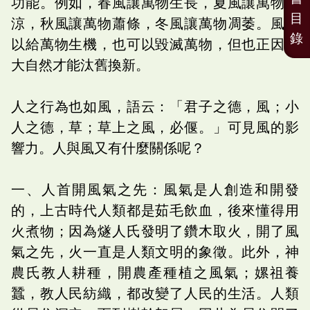
功能。例如，春風讓萬物生長，夏風讓萬物清
目
涼，秋風讓萬物蕭條，冬風讓萬物凋萎。風可
錄
以給萬物生機，也可以毀滅萬物，但也正因此
大自然才能汰舊換新。
人之行為也如風，語云：「君子之德，風；小
人之德，草；草上之風，必偃。」可見風的影
響力。人與風又有什麼關係呢？
一、人首開風氣之先：風氣是人創造和開發
的，上古時代人類都是茹毛飲血，後來懂得用
火煮物；因為燧人氏發明了鑽木取火，開了風
氣之先，火一直是人類文明的象徵。此外，神
農氏教人耕種，開農產種植之風氣；嫘祖養
蠶，教人民紡織，都改變了人民的生活。人類