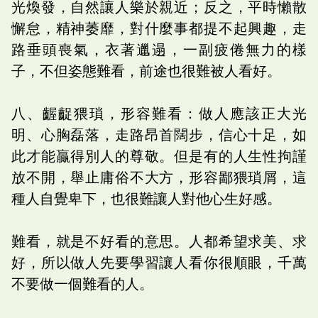
光煥發，自然讓人樂於親近；反之，平時懶散
懈怠，精神萎靡，對什麼事都提不起興趣，走
路垂頭喪氣，衣著邋遢，一副疲倦無力的樣
子，不但姿態難看，前途也很難被人看好。
八、齷齪猥瑣，形容難看：做人應該正大光
明、心胸磊落，走路昂首闊步，信心十足，如
此才能贏得別人的尊敬。但是有的人生性拘謹
放不開，舉止庸俗不大方，形容鄙猥瑣屑，這
種人自覺卑下，也很難讓人對他心生好感。
難看，就是不好看的意思。人都希望求美、求
好，所以做人先要學習讓人看你很順眼，千萬
不要做一個難看的人。