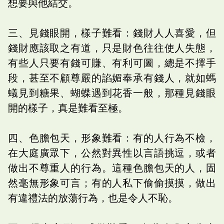
想要與他結交。
三、見錢眼開，樣子難看：錢財人人喜愛，但
錢財應該取之有道，只是財色往往使人失態，
有些人只要有錢可賺、有利可圖，總是不擇手
段，甚至不顧尊嚴的諂媚奉承有錢人，就如螞
蟻見到糖果、蝴蝶遇到花香一般，那種見錢眼
開的樣子，真是難看至極。
四、色膽包天，形象難看：有的人行為不檢，
在大庭廣眾下，公然對異性以言語挑逗，或者
做出不尊重人的行為。這種色膽包天的人，固
然毫無形象可言；有的人私下偷偷摸摸，做出
有違禮法的放蕩行為，也是令人不恥。