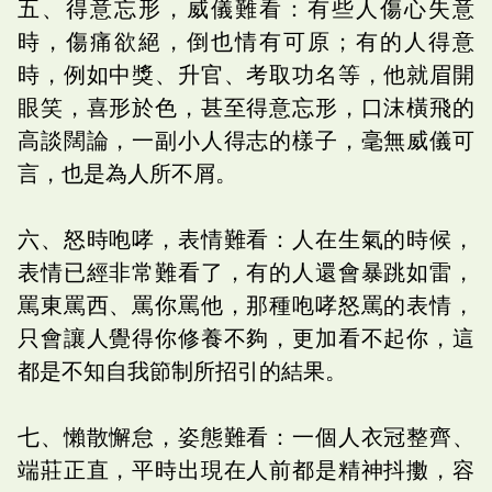
五、得意忘形，威儀難看：有些人傷心失意
時，傷痛欲絕，倒也情有可原；有的人得意
時，例如中獎、升官、考取功名等，他就眉開
眼笑，喜形於色，甚至得意忘形，口沫橫飛的
高談闊論，一副小人得志的樣子，毫無威儀可
言，也是為人所不屑。
六、怒時咆哮，表情難看：人在生氣的時候，
表情已經非常難看了，有的人還會暴跳如雷，
罵東罵西、罵你罵他，那種咆哮怒罵的表情，
只會讓人覺得你修養不夠，更加看不起你，這
都是不知自我節制所招引的結果。
七、懶散懈怠，姿態難看：一個人衣冠整齊、
端莊正直，平時出現在人前都是精神抖擻，容