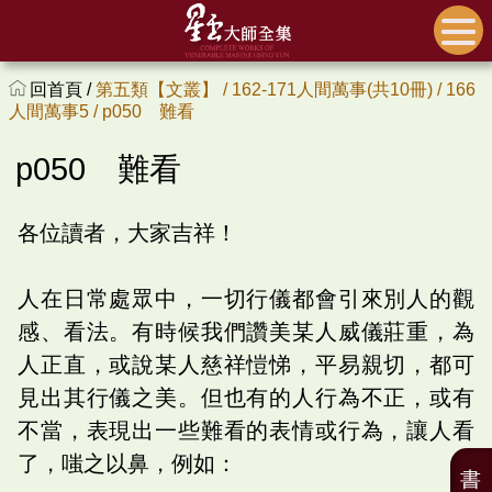
回首頁 /
第五類【文叢】 /
162-171人間萬事(共10冊) /
166
人間萬事5 /
p050 難看
p050 難看
各位讀者，大家吉祥！
人在日常處眾中，一切行儀都會引來別人的觀
感、看法。有時候我們讚美某人威儀莊重，為
人正直，或說某人慈祥愷悌，平易親切，都可
見出其行儀之美。但也有的人行為不正，或有
不當，表現出一些難看的表情或行為，讓人看
了，嗤之以鼻，例如：
書