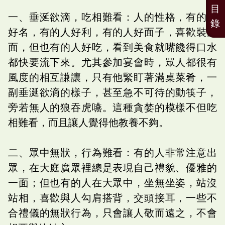
目
一、垂涎欲滴，吃相難看：人的性格，有的人
錄
好名，有的人好利，有的人好面子，喜歡裝門
面，但也有的人好吃，看到美食就嘴饞得口水
都快要流下來。尤其參加宴會時，眾人都很有
風度的相互謙讓，只有他緊盯著滿桌菜肴，一
副垂涎欲滴的樣子，甚至急不可待的動筷子，
旁若無人的狼吞虎嚥。這種貪婪的模樣不但吃
相難看，而且讓人覺得他教養不夠。
二、眾中無狀，行為難看：有的人非常注意出
眾，在大庭廣眾裡總是表現自己禮貌、優雅的
一面；但也有的人在大眾中，坐無坐姿，站沒
站相，喜歡與人勾肩搭背，交頭接耳，一些不
合禮儀的無狀行為，只會讓人敬而遠之，不會