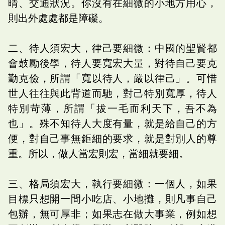
晴、交通狀況。你沒有在細微的小地方用心，
則出外處處都是障礙。
二、待人須宏大，律己要細微：中國的聖賢都
會鼓勵後學，待人要寬宏大量，對待自己要克
勤克儉，所謂「寬以待人，嚴以律己」。可惜
世人往往與此背道而馳，對己特別寬厚，待人
特別苛薄，所謂「拔一毛而利天下，吾不為
也」。殊不知待人大度有量，就是給自己的方
便，對自己事無鉅細的要求，就是對別人的尊
重。所以，做人當宏則宏，當細就要細。
三、格局須宏大，執行要細微：一個人，如果
目標只想開一間小吃店、小地攤，則凡事自己
包辦，無可厚非；如果志在做大事業，例如想