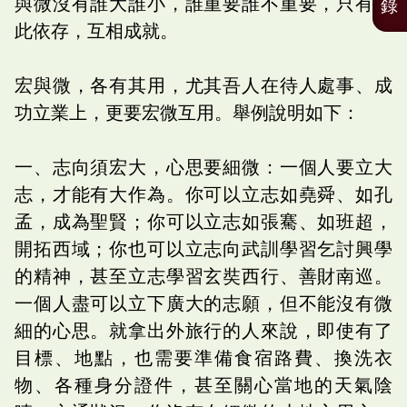
與微沒有誰大誰小，誰重要誰不重要，只有彼
錄
此依存，互相成就。
宏與微，各有其用，尤其吾人在待人處事、成
功立業上，更要宏微互用。舉例說明如下：
一、志向須宏大，心思要細微：一個人要立大
志，才能有大作為。你可以立志如堯舜、如孔
孟，成為聖賢；你可以立志如張騫、如班超，
開拓西域；你也可以立志向武訓學習乞討興學
的精神，甚至立志學習玄奘西行、善財南巡。
一個人盡可以立下廣大的志願，但不能沒有微
細的心思。就拿出外旅行的人來說，即使有了
目標、地點，也需要準備食宿路費、換洗衣
物、各種身分證件，甚至關心當地的天氣陰