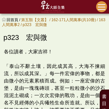
回首頁 /
第五類【文叢】 /
162-171人間萬事(共10冊) /
163
人間萬事2 /
p323 宏與微
p323 宏與微
各位讀者，大家吉祥！
「泰山不辭土壤，因此成其高，大海不揀細
流，所以成其深。」每一件宏偉的事物，都是
由微小的元素累積而成。例如：一座宏偉的古
堡，是由一塊塊磚頭，甚至一粒粒微小的沙石
混泥土砌成；一次次宏偉的戰功，是由一個個
書
名不見經傳的小兵犧牲生命所造就。所以，宏
目