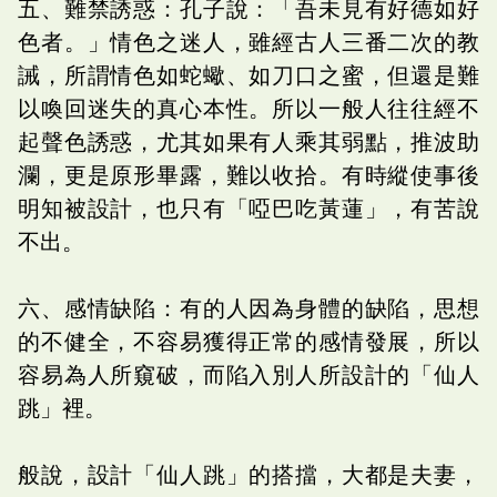
五、難禁誘惑：孔子說：「吾未見有好德如好
色者。」情色之迷人，雖經古人三番二次的教
誡，所謂情色如蛇蠍、如刀口之蜜，但還是難
以喚回迷失的真心本性。所以一般人往往經不
起聲色誘惑，尤其如果有人乘其弱點，推波助
瀾，更是原形畢露，難以收拾。有時縱使事後
明知被設計，也只有「啞巴吃黃蓮」，有苦說
不出。
六、感情缺陷：有的人因為身體的缺陷，思想
的不健全，不容易獲得正常的感情發展，所以
容易為人所窺破，而陷入別人所設計的「仙人
跳」裡。
般說，設計「仙人跳」的搭擋，大都是夫妻，