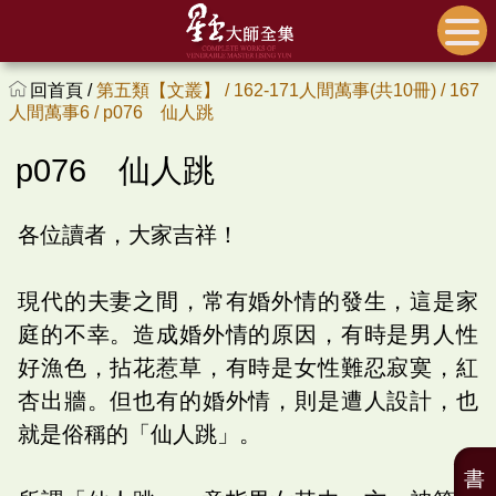
回首頁 /
第五類【文叢】 /
162-171人間萬事(共10冊) /
167
人間萬事6 /
p076 仙人跳
p076 仙人跳
各位讀者，大家吉祥！
現代的夫妻之間，常有婚外情的發生，這是家
庭的不幸。造成婚外情的原因，有時是男人性
好漁色，拈花惹草，有時是女性難忍寂寞，紅
杏出牆。但也有的婚外情，則是遭人設計，也
就是俗稱的「仙人跳」。
書