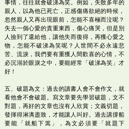
事情，往往就會破涕為笑。例如，失散多年的
親人，以為他已死亡，正感傷痛欲絕的時候，
忽然親人又再出現眼前，怎能不喜極而泣呢？
失去一個心愛的貴重東西，傷心痛哭，但是別
人撿到了還給他，讓他失而復得，再獲心愛之
物，怎能不破涕為笑呢？人世間不必永遠悲
苦、流淚，我們要有重獲人間歡喜的心情，不
必沉溺於眼淚之中，要能經常「破涕為笑」才
好！
五、破題為文：過去的讀書人會不會作文，就
看他會不會破題。寫文章要先學習破題，文不
對題，再好的文章也沒有人欣賞；文義切題，
發揮得淋漓盡致，才能讓人叫好。過去講撐船
要能「就船下篙」，為文必須要「就題下