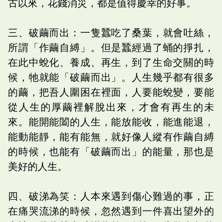
古以來，花錢消災，都是值得慶幸的好事。
三、破繭而出：一隻蠶吃了桑葉，就會吐絲，
所謂「作繭自縛」。但是蠶經過了蛹的掙扎，
在此中蛻化、養成、再生，到了生命交關的時
候，牠就能「破繭而出」。人生幾乎都有很多
的繭，把吾人圍困在裡面，人要能蛻變，要能
從人生的厚繭裡解脫出來，才會有再生的未
來。能開能闔的人生，能放能收，能進能退，
能動能靜，能有能無，就好像人縱有作繭自縛
的時候，也能有「破繭而出」的能量，那也是
美好的人生。
四、破涕為笑：人本來遇到傷心難過的事，正
在痛哭流涕的時候，忽然遇到一件喜出望外的