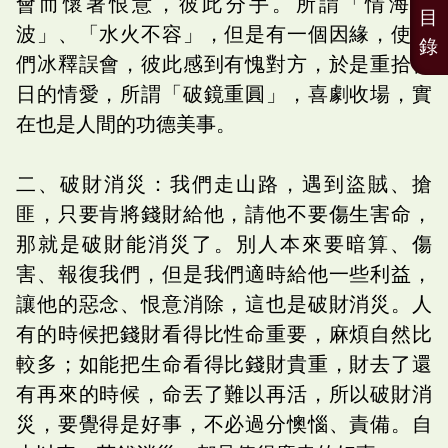
會而懷著恨意，彼此分手。所謂「情海生
目
波」、「水火不容」，但是有一個因緣，使他
錄
們冰釋誤會，彼此感到有愧對方，於是重拾往
日的情愛，所謂「破鏡重圓」，喜劇收場，實
在也是人間的功德美事。
二、破財消災：我們走山路，遇到盜賊、搶
匪，只要肯將錢財給他，請他不要傷生害命，
那就是破財能消災了。別人本來要暗算、傷
害、報復我們，但是我們適時給他一些利益，
讓他的惡念、恨意消除，這也是破財消災。人
有的時候把錢財看得比性命重要，麻煩自然比
較多；如能把生命看得比錢財貴重，財去了還
有再來的時候，命丟了難以再活，所以破財消
災，要覺得是好事，不必過分懊惱、責備。自