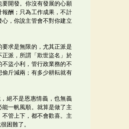
也要開發。你沒有發展的心願
計報酬；只為工作成果，不計
發心，你說主管會不對你建立
的要求是無限的，尤其正派是
不正派，所謂「欺世盜名」於
的不盜小利，管行政業務的不
想偷斤減兩；有多少耕耘就有
我，絕不是恩惠情義，也無義
必能一帆風順。就算是做了主
，不管上下，都不會歡喜。主
就很困難了。