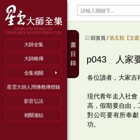
回首頁 /
第五類【文叢】
書
大師全集
目
p043 人家
大師略傳
錄
全集相關
各位讀者，大家吉
星雲大師人間佛教傳燈錄
現代青年走入社會
影音弘法
高，假期要自由，
對公司要有所奉獻
相關連結
功。