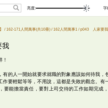
亮度:
字
 /
162-171人間萬事(共10冊) /
162人間萬事1 /
p043 人家要
要我
祥！
，有的人一開始就要求就職的對象應該如何待我，
工作要輕鬆等等，不用說，這都是失敗的觀念。有
，要能擔當責任，要對上司交待的工作如期完成